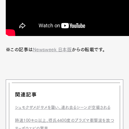
※この記事は
Newsweek 日本版
からの転載です。
関連記事
シュモクザメがサメを襲い、連れ去るシーンが空撮される
時速100キロ以上、摂氏4400度のプラズマ衝撃波を放つ
テッポウエビの驚異