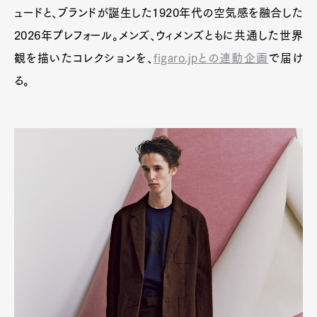
Art&Design
Watch
Fashion
ュードと、ブランドが誕生した1920年代の空気感を融合した
Gourmet
Cars
2026年プレフォール。メンズ、ウィメンズともに共通した世界
Product
Culture
Lifestyle
観を描いたコレクションを、
figaro.jpとの連動企画
で届け
る。
Pen Membership
Magazine
Official Columnist
About
Contact
Pen Meet
Pen international
Pen tw