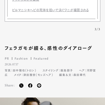
ビルマニシキヘビの死体を担いで泳ぐワニが撮影される
3/3
フェラガモが綴る、感性のダイアローグ
PR
Fashion
Featured
2026.07.17
写真：田中雅也（トロン）
スタイリング：飯島朋子
ヘア：河野富
広
メイク：津田雅世（モッズヘア）
編集＆文：森田華代
Share: