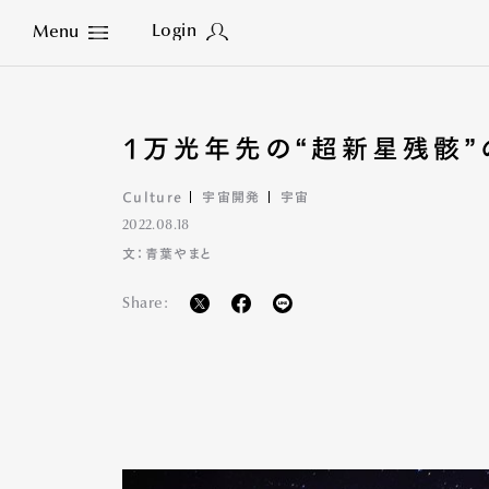
Login
Menu
Close
1万光年先の“超新星残骸”
Culture
宇宙開発
宇宙
2022.08.18
文：青葉やまと
Share: