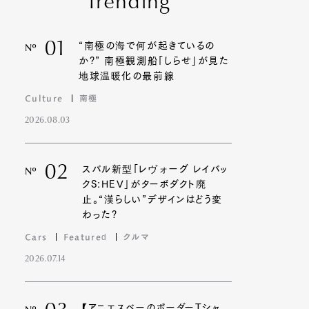
Trending
01
“南極の海で何が起きているの
Nº
か?” 南極観測船「しらせ」が見た
地球温暖化の最前線
Culture
南極
2026.08.03
02
スバル新型「レヴォーグ レイバッ
Nº
クS:HEV」がターボダクト廃
止。“漢らしい”デザインはどう変
わった?
Cars
Featured
クルマ
2026.07.14
【アニエスベーのボーダーTシャ