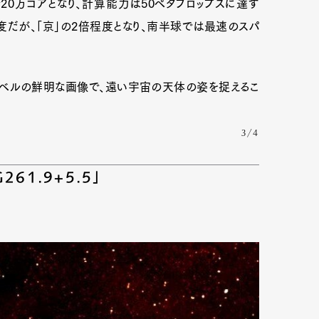
0万コアとなり、計算能力は50ペタフロップスに達す
度だが、「京」の2倍程度となり、南半球では最速のスパ
mbership
Magazine
Official Columnist
About
ベルの鮮明な画像で、遠い宇宙の天体の姿を捉えるこ
et
Pen international
Pen tw
3/4
61.9+5.5」