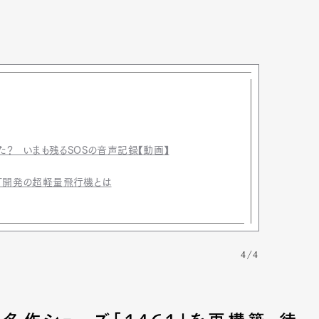
？ いまも残るSOSの音声記録【動画】
IT開発の超軽量飛行機とは
4/4