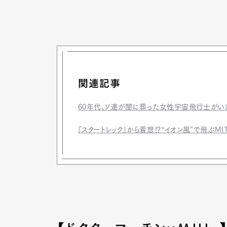
関連記事
60年代、ソ連が闇に葬った女性宇宙飛行士がいた
『スタートレック』から着想⁉“イオン風”で飛ぶM