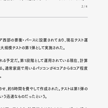
2/4
ア西部の要衝・パースに設置されており、現在テスト運
大規模テストの第1弾として実施された。
される予定だ。第1段階として運用されている現在、計算
いる。通常家庭で用いるパソコンが4コアから8コア程度
。
Art&Design
Watch
Fashion
せ、約5時間を費やして作成された。テストは第1弾の
ourmet
Cars
Product
Culture
いう迅速なものだったという。
Lifestyle