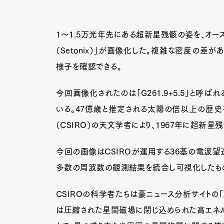
1〜1.5万光年先にある超新星残骸の姿を、オー
（Setonix）」が画像化した。複雑な密度の差
様子を確認できる。
今回画像化されたのは「G261.9+5.5」と呼
いる。47億歳と推定される太陽の倍以上の歴史
（CSIRO）の天文学者により、1967年に超新星
今回の画像はCSIROが運用する36基の電波望
多数の周波数の観測結果を統合し可視化したも
CSIROの科学者たちは豪ニュース分析サイトの「
は圧縮された星間磁場に閉じ込められた高エネル