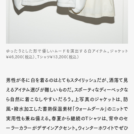
ゆったりとした形で優しいムードを演出する白アイテム。ジャケット
¥46,200（税込）、Tシャツ¥13,200（税込）
男性が冬に白を着るのはとてもスタイリッシュだが、洒落て見
Art&Design
Watch
Fashion
えるアイテム選びが難しいものだ。スポーティなディーベックな
Gourmet
Cars
ら自然に着こなしやすいだろう。上写真のジャケットは、防
Product
Culture
Lifestyle
風・撥水加工した蓄熱保温素材「ウォームダール」のニットで
実用性も兼ね備える。春夏から継続のTシャツは、背中のセ
ーラーカラーがデザインアクセント。ウィンターホワイトでぜひ
Pen Membership
Magazine