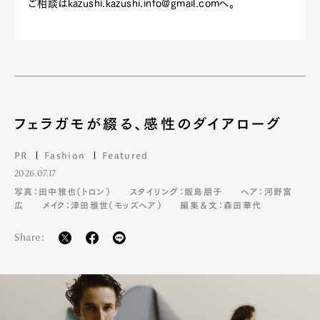
ご相談は
kazushi.kazushi.info@gmail.com
へ。
フェラガモが綴る、感性のダイアローグ
PR
Fashion
Featured
2026.07.17
写真：田中雅也（トロン）
スタイリング：飯島朋子
ヘア：河野富
広
メイク：津田雅世（モッズヘア）
編集＆文：森田華代
Share: