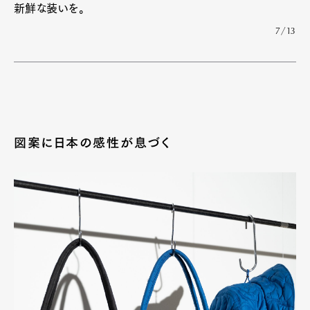
新鮮な装いを。
Official Columnist
About
Contact
7/13
Pen Meet
Pen international
Pen tw
図案に日本の感性が息づく