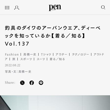
釣具のダイワのアーバンウエア、ディーベ
ックを知っているか【着る／知る】
Vol.137
Fashion
高橋一史
Tシャツ
アウター
テクノロジー
アウトド
ア
旅
スポーツ
スーツ
着る／知る
2022.08.22
写真・文：高橋一史
Share: