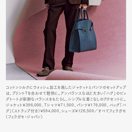
コットンシルクにウォッシュ加工を施したジャケットとパンツのセットアップ
は、プリントTを合わせて軽快に。アンバランスなほど大きい「ハグ」のビッ
グトートが新鮮なバランスをもたらし、シンプルな着こなしのアクセントに。
ジャケット¥396,000、Tシャツ¥71,500、パンツ¥176,000、バッグ「ハ
グ」（ストラップ付き）¥594,000、シューズ¥126,500／すべてフェラガモ
（フェラガモ・ジャパン）