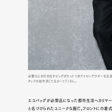
Pen Me
Pen Me
必要なとき引き出すビッグポケットつきナイロンアウターを主
タッフの田中洸（たなか・こう）さん。
エコバッグが必需品になった都市生活へカリマーが
と名づけられたユニークな服だ。フロントに巾着式