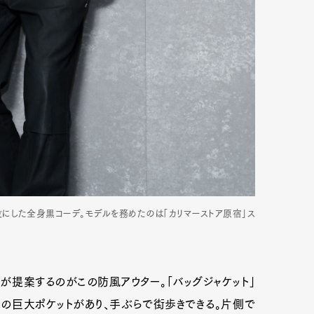
mbership
Magazine
Official Columnist
About
et
Pen international
Pen tw
役にした全身黒コーデ。モデルを務めたのは「カリマーストア原宿」ス
提案するのがこの防風アウター。「バッグジャケット」
の巨大ポケットがあり、手ぶらで街歩きできる。片側で