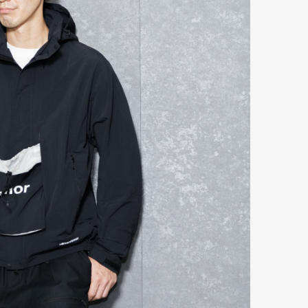
Art&Design
Watch
Fashion
ourmet
Cars
Product
Culture
Lifestyle