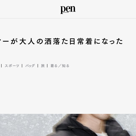
マーが大人の洒落た日常着になった
スポーツ
バッグ
旅
着る／知る