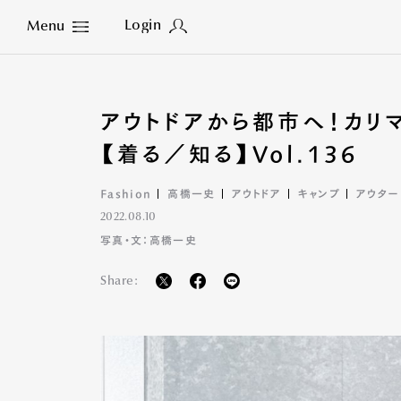
Login
Menu
Close
アウトドアから都市へ！カリ
【着る／知る】Vol.136
Fashion
高橋一史
アウトドア
キャンプ
アウター
2022.08.10
写真・文：高橋一史
Share: