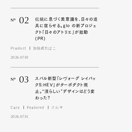
02
伝統に息づく美意識を、日々の道
Nº
具に宿らせる。glo の新プロジェ
クト「日々のアトリエ」が始動
(PR)
Product
加熱式たばこ
2026.07.10
03
スバル新型「レヴォーグ レイバッ
Nº
クS:HEV」がターボダクト廃
止。“漢らしい”デザインはどう変
わった?
Cars
Featured
クルマ
2026.07.14