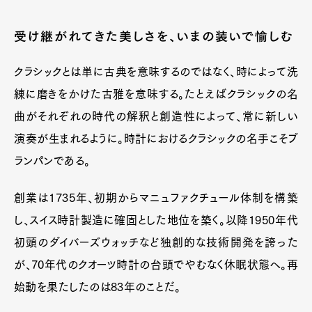
Official Columnist
About
Contact
受け継がれてきた美しさを、いまの装いで愉しむ
クラシックとは単に古典を意味するのではなく、時によって洗
練に磨きをかけた古雅を意味する。たとえばクラシックの名
Pen Meet
曲がそれぞれの時代の解釈と創造性によって、常に新しい
Pen international
Pen tw
演奏が生まれるように。時計におけるクラシックの名手こそブ
ランパンである。
創業は1735年、初期からマニュファクチュール体制を構築
し、スイス時計製造に確固とした地位を築く。以降1950年代
初頭のダイバーズウォッチなど独創的な技術開発を誇った
が、70年代のクオーツ時計の台頭でやむなく休眠状態へ。再
始動を果たしたのは83年のことだ。