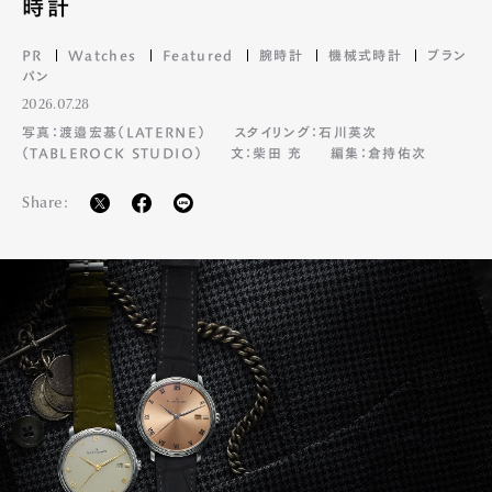
時計
PR
Watches
Featured
腕時計
機械式時計
ブラン
パン
2026.07.28
写真：渡邉宏基（LATERNE）
スタイリング：石川英次
（TABLEROCK STUDIO）
文：柴田 充
編集：倉持佑次
Share: