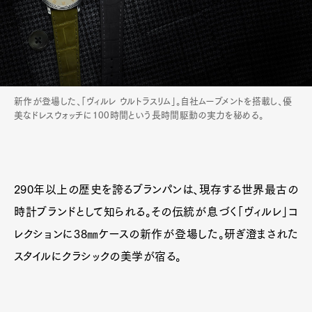
新作が登場した、「ヴィルレ ウルトラスリム」。自社ムーブメントを搭載し、優
美なドレスウォッチに100時間という長時間駆動の実力を秘める。
290年以上の歴史を誇るブランパンは、現存する世界最古の
Art&Design
Watch
Fashion
時計ブランドとして知られる。その伝統が息づく「ヴィルレ」コ
Gourmet
Cars
レクションに38㎜ケースの新作が登場した。研ぎ澄まされた
Product
Culture
Lifestyle
スタイルにクラシックの美学が宿る。
Pen Membership
Magazine