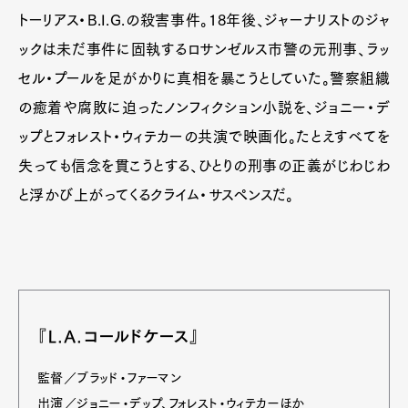
トーリアス・B.I.G.の殺害事件。18年後、ジャーナリストのジャ
ックは未だ事件に固執するロサンゼルス市警の元刑事、ラッ
セル・プールを足がかりに真相を暴こうとしていた。警察組織
の癒着や腐敗に迫ったノンフィクション小説を、ジョニー・デ
ップとフォレスト・ウィテカーの共演で映画化。たとえすべてを
失っても信念を貫こうとする、ひとりの刑事の正義がじわじわ
と浮かび上がってくるクライム・サスペンスだ。
『L.A.コールドケース』
監督／ブラッド・ファーマン
出演／ジョニー・デップ、フォレスト・ウィテカーほか