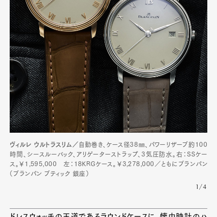
ヴィルレ ウルトラスリム／
自動巻き、ケース径38㎜、パワーリザーブ約100
時間、シースルーバック、アリゲーターストラップ、3気圧防水。右：SSケー
ス。￥1,595,000 左：18KRGケース。￥3,278,000／ともにブランパン
（ブランパン ブティック 銀座）
1/4
ドレスウォッチの王道であるラウンドケースに、懐中時計のハ