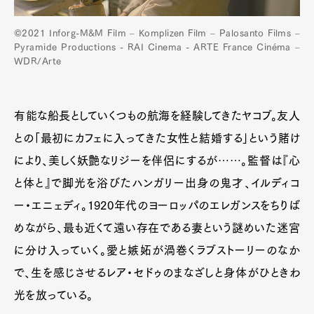
©2021 Inforg-M&M Film – Komplizen Film – Palosanto Films –
Pyramide Productions - RAI Cinema - ARTE France Cinéma –
WDR/Arte
有能な船長としていくつもの航海を経験してきたヤコブ。友人
との「最初にカフェに入ってきた女性と結婚する」という賭け
により、美しく妖艶なリジーを伴侶にするが……。監督は『心
と体と』で脚光を浴びたハンガリー出身の鬼才、イルディコ
ー・エニェディ。1920年代のヨーロッパのエレガンスをちりば
めながら、最も近くて遠い存在である妻という謎めいた迷宮
に分け入っていく。愛と嫉妬が渦巻くラブストーリーのなか
で、生を感じさせるレア・セドゥのまなざしと身体がひときわ
光を放っている。