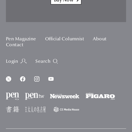
Buy Now
Pen Magazine
Official Columnist
About
Contact
Login
Search