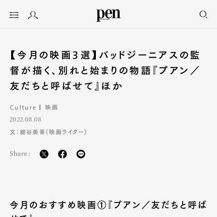
【今月の映画3選】バッドジーニアスの監
督が描く、別れと始まりの物語『プアン／
友だちと呼ばせて』ほか
Culture
映画
2022.08.08
文：細谷美香（映画ライター）
Share:
今月のおすすめ映画①『プアン／友だちと呼ば