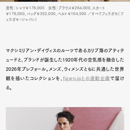
男性：シャツ￥176,000 女性：ブラウス￥264,000、スカート
￥176,000、バッグ￥352,000、ベルト￥104,500 ／すべてフェラガモ（フ
ェラガモ・ジャパン）
Art&Design
Watch
Fashion
Gourmet
Cars
Product
Culture
Lifestyle
マクシミリアン・デイヴィスのルーツであるカリブ海のアティテ
ュードと、ブランドが誕生した1920年代の空気感を融合した
2026年プレフォール。メンズ、ウィメンズともに共通した世界
Pen Membership
Magazine
観を描いたコレクションを、
figaro.jpとの連動企画
で届け
Official Columnist
About
Contact
る。
Pen Meet
Pen international
Pen tw