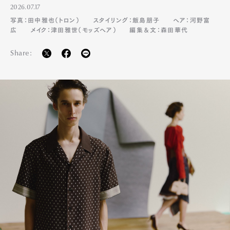
2026.07.17
写真：田中雅也（トロン）
スタイリング：飯島朋子
ヘア：河野富
広
メイク：津田雅世（モッズヘア）
編集＆文：森田華代
Share: