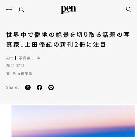
世界中で僻地の絶景を切り取る話題の写
真家、上田優紀の新刊2冊に注目
Art
写真集
本
2022.07.23
文：Pen編集部
Share: