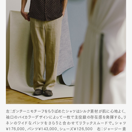
左：ガンチーニモチーフをちりばめたシャツはシルク素材が肌に心地よく、
袖口のバイカラーデザインによって一枚で主役級の存在感を発揮する。リ
ネンのワイドなパンツをさらりと合わせてリラックスムードで。シャツ
¥176,000、パンツ¥143,000、シューズ¥126,500 右：ジャージー素