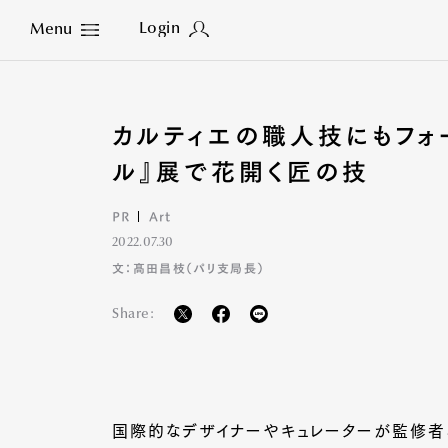
Login
Menu
Close
カルティエの職人技にもフォー
ル』展で花開く匠の技
PR
Art
2022.07.30
文：髙田昌枝（パリ支局長）
Share:
国際的なデザイナーやキュレーターが監修者と