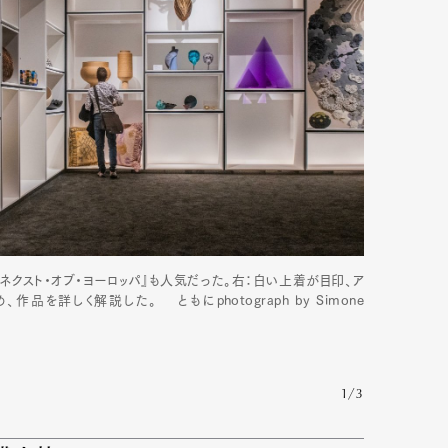
mbership
Magazine
Official Columnist
About
et
Pen international
Pen tw
ネクスト・オブ・ヨーロッパ』も人気だった。右：白い上着が目印、ア
を詳しく解説した。 ともにphotograph by Simone
1/3