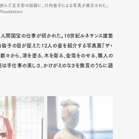
ら歩んだ正方形の回廊に、川内倫子による写真が展示された。
 Foundation
の人間国宝の仕事が招かれた。16世紀ルネサンス建築
倫子の目が捉えた12人の姿を紹介する写真展『ザ・
の数々から、漆を塗る、木を彫る、金箔をのせる、職人の
姿は手仕事の美しさ、かけがえのなさを無言のうちに語