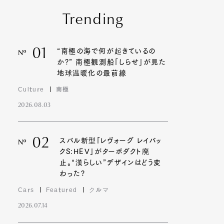
Trending
01
“南極の海で何が起きているの
Nº
か?” 南極観測船「しらせ」が見た
地球温暖化の最前線
Culture
南極
2026.08.03
02
スバル新型「レヴォーグ レイバッ
Nº
クS:HEV」がターボダクト廃
止。“漢らしい”デザインはどう変
わった?
Cars
Featured
クルマ
2026.07.14