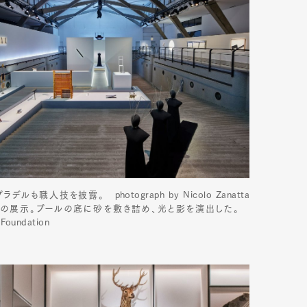
人技を披露。 photograph by Nicolo Zanatta
ト・ウィルソンの展示。プールの底に砂を敷き詰め、光と影を演出した。
 Foundation
Art&Design
Watch
Fashion
ourmet
Cars
Product
Culture
Lifestyle