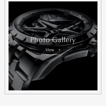
Pen Meet
Pen international
Pen tw
Photo Gallery
View