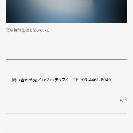
箱も特別仕様となっている
Art&Design
Watch
Fashion
Gourmet
Cars
Product
Culture
Lifestyle
問い合わせ先／ロジェ・デュブイ TEL:03-4461-8040
Pen Membership
Magazine
4/5
Official Columnist
About
Contact