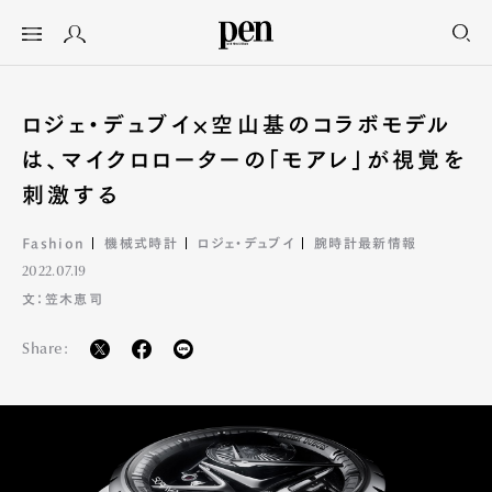
ロジェ・デュブイ×空山基のコラボモデル
は、マイクロローターの「モアレ」が視覚を
刺激する
Fashion
機械式時計
ロジェ・デュブイ
腕時計最新情報
2022.07.19
文：笠木恵司
Share: