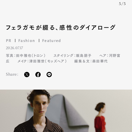
5/5
フェラガモが綴る、感性のダイアローグ
PR
Fashion
Featured
2026.07.17
写真：田中雅也（トロン）
スタイリング：飯島朋子
ヘア：河野富
広
メイク：津田雅世（モッズヘア）
編集＆文：森田華代
Share: