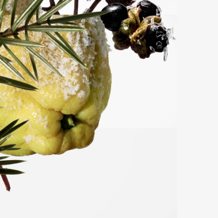
Art&Design
Watch
Fashion
ourmet
Cars
Product
Culture
Lifestyle