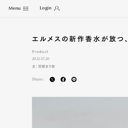
Login
Menu
Close
エルメスの新作香水が放つ、
Product
2022.07.20
文：羽賀まり奈
Share: