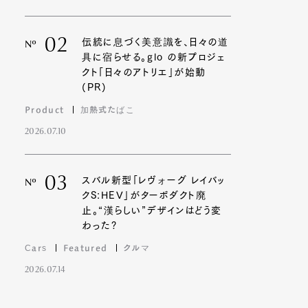
02
伝統に息づく美意識を、日々の道
Nº
具に宿らせる。glo の新プロジェ
クト「日々のアトリエ」が始動
(PR)
Product
加熱式たばこ
2026.07.10
03
スバル新型「レヴォーグ レイバッ
Nº
クS:HEV」がターボダクト廃
止。“漢らしい”デザインはどう変
わった?
Cars
Featured
クルマ
2026.07.14