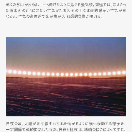
遠くの氷山が反転し、上へ伸びたように見える蜃気楼。南極では、冷えきっ
た雪氷面の近くに冷たい空気がたまり、その上に比較的暖かい空気が重
なると、空気の密度差で光が曲がり、幻想的な像が現れる。
白夜の頃、太陽が地平線すれすれを転がるように横へ移動する様子を、
一定間隔で連続撮影したもの。白夜と極夜は、地軸の傾きによって生じ、