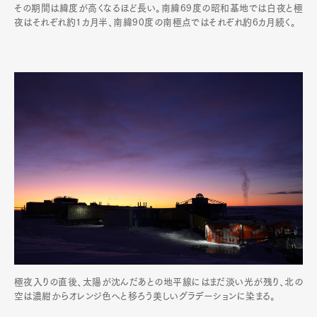
その期間は緯度が高くなるほど長い。南緯69度の昭和基地では白夜と極
夜はそれぞれ約1カ月半、南緯90度の南極点ではそれぞれ約6カ月続く。
極夜入りの直後、太陽が沈んだあとの地平線にはまだ淡い光が残り、北の
空は濃紺からオレンジ色へと移ろう美しいグラデーションに染まる。