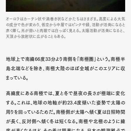
オーロラはカーテン状や渦巻き状などかたちはさまざま。高度による大気
の成分で色が変わり、低空から中層ではピンクや緑、活動が活発になると
赤く輝く。光が弱いと肉眼では白っぽく見える。太陽活動が活発になると、
天頂から放射状に広がることもある。
地球上で南緯66度33分より南側を「南極圏」という。南極半
島北端などを除き、南極大陸のほぼ全域がこのエリアに収
まっている。
高緯度にある南極では、夏と冬で昼夜の長さが極端に変化
する。これは、地球の地軸が約23.4度傾いた姿勢で太陽の
周りを回っているためだ。南極側が太陽へ傾く夏は日照時間
が長く、反対側へ傾く冬は短くなる。南極や北極のように緯
度が高くなるほど、その差は顕著になる。日本の観測拠点で