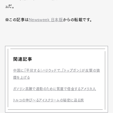
ュだ。
※この記事は
Newsweek 日本版
からの転載です。
関連記事
中国に「平伏する」ハリウッドで、『トップガン』が反撃の狼
Art&Design
Watch
Fashion
Gourmet
Cars
煙を上げる
Product
Culture
Lifestyle
ガソリン高騰で通勤のために質屋で借金するアメリカ人
トルコの伸び～るアイスクリームの秘密に迫る旅
Pen Membership
Magazine