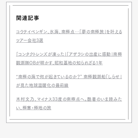
関連記事
コウテイペンギン、氷海、南極点…「夢の南極旅」を叶える
ツアー会社3選
「コンタクトレンズが凍った」「アザラシの出産に感動」南極
観測隊OBが明かす、昭和基地の知られざる1年
“南極の海で何が起きているのか？” 南極観測船「しらせ」
が見た地球温暖化の最前線
木村文乃、マイナス33度の南極点へ。酷暑のいま読みた
い、極寒・極地の旅