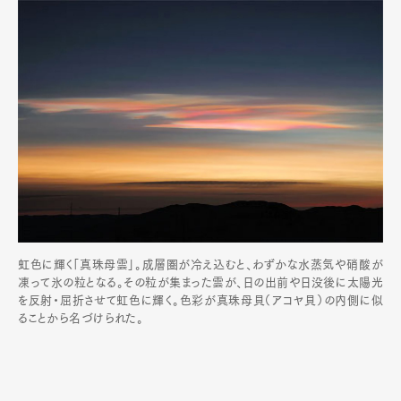
虹色に輝く「真珠母雲」。成層圏が冷え込むと、わずかな水蒸気や硝酸が
凍って氷の粒となる。その粒が集まった雲が、日の出前や日没後に太陽光
を反射・屈折させて虹色に輝く。色彩が真珠母貝（アコヤ貝）の内側に似
ることから名づけられた。