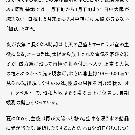
ある昭和基地では11月下旬から1月下旬まで1日中太陽が
沈まない「白夜」、5月末から7月中旬には太陽が昇らない
「極夜」となる。
夜が次第に長くなる時期は南天の星空とオーロラが空の主
役になる。オーロラは、太陽から放出された電気を帯びた粒
子が、磁力線に沿って南極や北極付近へ入り、上空の大気
の粒とぶつかって光る現象だ。おもに地上約100〜500㎞で
見られる。出現しやすいのは、極点の周囲を囲む環状の「オ
ーロラベルト」で、昭和基地はその帯の真下に位置し、長期
観測の拠点となっている。
夏になると、主役は再び太陽へと移る。空中を漂う氷の結晶
に光が当たり、屈折したりすることで、ハロや幻日（げんじつ）