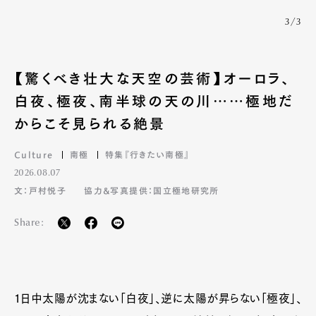
Official Columnist
About
3/3
Contact
【驚くべき壮大な天空の芸術】オーロラ、
Pen Meet
白夜、極夜、南半球の天の川……極地だ
からこそ見られる絶景
Pen international
Pen tw
Culture
南極
特集『行きたい南極』
2026.08.07
文：戸村悦子
協力&写真提供：国立極地研究所
Share:
1日中太陽が沈まない「白夜」、逆に太陽が昇らない「極夜」、