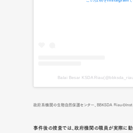
Pen Me
Pen Me
Balai Besar KSDA Riau(@bbksd
政府系機関の生物自然保護センター、BBKSDA RiauのInsta
事件後の捜査では、政府機関の職員が実際に動