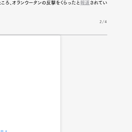
ころ、オランウータンの反撃をくらったと
報道
されてい
2/4
Art&Design
Watch
Fashion
ourmet
Cars
Product
Culture
Lifestyle
で見る