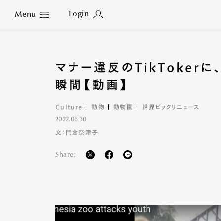
Login
Menu
Close
マナー違反のTikToker
瞬間【動画】
Culture
動物
動物園
世界ビックリニュース
2022.06.30
文：門倉奈津子
Share: