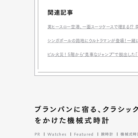
関連記事
英ヒースロー空港、一面スーツケースで埋まる⁉ 
シンガポールの路地にウルトラマンが登場！一緒に
ビル火災！ 5階から“見事なジャンプ”で脱出した
ブランパンに宿る、クラシッ
をかけた機械式時計
PR
Watches
Featured
腕時計
機械式時