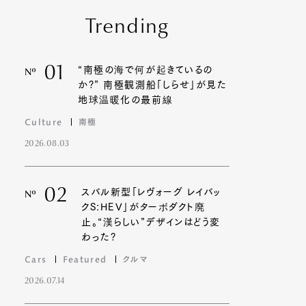
Trending
01
“南極の海で何が起きているの
Nº
か?” 南極観測船「しらせ」が見た
地球温暖化の最前線
Culture
南極
2026.08.03
02
スバル新型「レヴォーグ レイバッ
Nº
クS:HEV」がターボダクト廃
止。“漢らしい”デザインはどう変
わった?
Cars
Featured
クルマ
2026.07.14