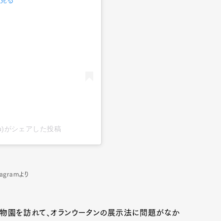
mbership
Magazine
Official Columnist
About
et
Pen international
Pen tw
a_riau)がシェアした投稿
gramより
物園を訪れて、オランウータンの展示法に問題がなか