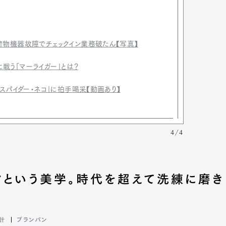
荷物機器故障でチェックイン業務破たん【写真】
戦う「マーライガー」とは？
「スパイダー・ネコ」に拍手喝采【動画あり】
4/4
クという美学。時代を超えて洗練に磨き
計
ブランパン