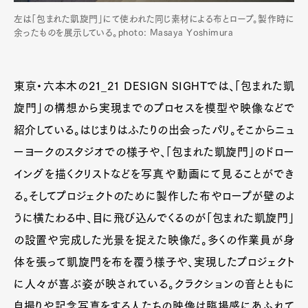
左は「包まれた凱旋門」にて使われた同じ素材による布とロープ。製作時に
余ったものを展示している。photo: Masaya Yoshimura
東京・六本木の21_21 DESIGN SIGHTでは、「包まれた凱
旋門」の構想から実現までのプロセスを模型や映像などで
紹介している。はじまりはふたりの出会ったパリ。そこからニュ
ーヨークのスタジオでの様子や、「包まれた凱旋門」のドロー
イングを描くクリストなどを写真や動画にて見ることができ
る。そしてプロジェクトのために製作した布やロープが壁のよ
うに横たわる中、目に飛び込んでくるのが「包まれた凱旋門」
の設置や完成した光景を捉えた映像だ。多くの作業員が身
体を張って凱旋門を布を覆う様子や、実現したプロジェクト
に人々が喜ぶ姿が映されている。クラクションの音とともに
自撮りや記念写真をする人たちの映像は臨場感にあふれて