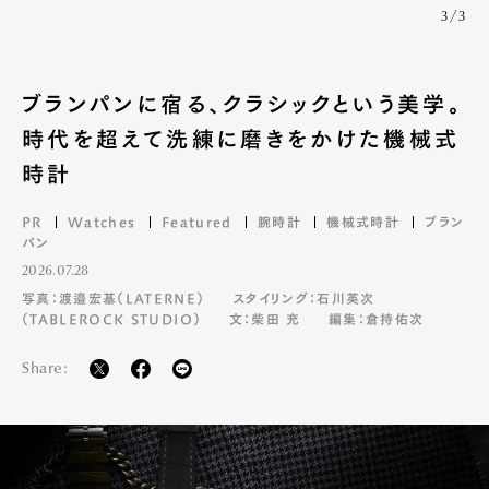
3/3
ブランパンに宿る、クラシックという美学。
時代を超えて洗練に磨きをかけた機械式
時計
PR
Watches
Featured
腕時計
機械式時計
ブラン
パン
2026.07.28
写真：渡邉宏基（LATERNE）
スタイリング：石川英次
（TABLEROCK STUDIO）
文：柴田 充
編集：倉持佑次
Share: