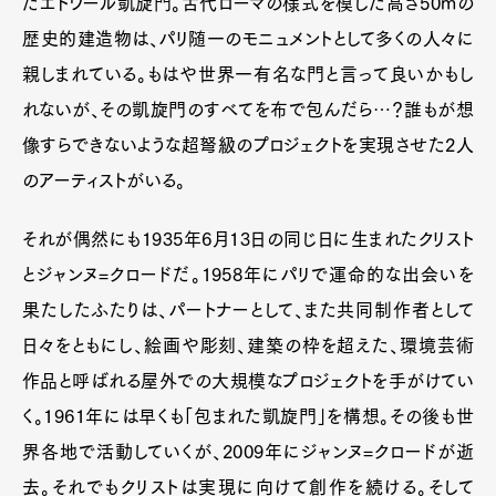
たエトワール凱旋門。古代ローマの様式を模した高さ50mの
歴史的建造物は、パリ随一のモニュメントとして多くの人々に
親しまれている。もはや世界一有名な門と言って良いかもし
れないが、その凱旋門のすべてを布で包んだら…？誰もが想
像すらできないような超弩級のプロジェクトを実現させた2人
のアーティストがいる。
それが偶然にも1935年6月13日の同じ日に生まれたクリスト
とジャンヌ=クロードだ。1958年にパリで運命的な出会いを
果たしたふたりは、パートナーとして、また共同制作者として
日々をともにし、絵画や彫刻、建築の枠を超えた、環境芸術
作品と呼ばれる屋外での大規模なプロジェクトを手がけてい
く。1961年には早くも「包まれた凱旋門」を構想。その後も世
界各地で活動していくが、2009年にジャンヌ=クロードが逝
去。それでもクリストは実現に向けて創作を続ける。そして