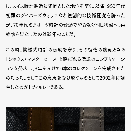
し、スイス時計製造に確固とした地位を築く。以降1950年代
初頭のダイバーズウォッチなど独創的な技術開発を誇った
が、70年代のクオーツ時計の台頭でやむなく休眠状態へ。再
始動を果たしたのは83年のことだ。
Art&Design
Watch
Fashion
この時、機械式時計の伝統を守り、その復権の旗頭となる
Gourmet
Cars
「シックス・マスターピース」と呼ばれる伝説のコンプリケーシ
Product
Culture
Lifestyle
ョンを発表し、8年をかけて6本のコレクションを完成させた
のだった。そしてこの意思を受け継ぐものとして2002年に誕
生したのが「ヴィルレ」である。
Pen Membership
Magazine
Official Columnist
About
Contact