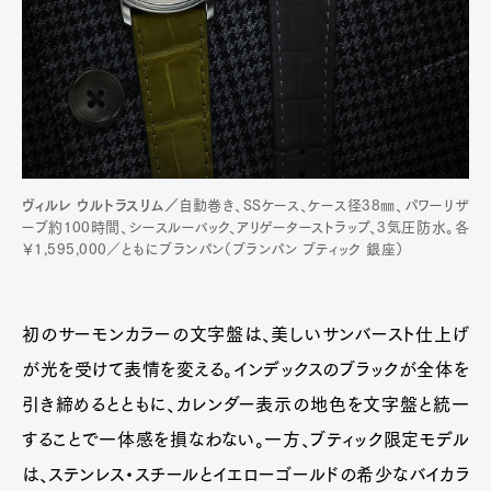
ヴィルレ ウルトラスリム／
自動巻き、SSケース、ケース径38㎜、パワーリザ
ーブ約100時間、シースルーバック、アリゲーターストラップ、3気圧防水。各
￥1,595,000／ともにブランパン（ブランパン ブティック 銀座）
初のサーモンカラーの文字盤は、美しいサンバースト仕上げ
が光を受けて表情を変える。インデックスのブラックが全体を
引き締めるとともに、カレンダー表示の地色を文字盤と統一
することで一体感を損なわない。一方、ブティック限定モデル
は、ステンレス・スチールとイエローゴールドの希少なバイカラ