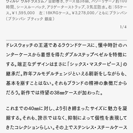
ヴィルレ ウルトラスリム／
自動巻き、ケース径38㎜、パワーリザーブ約100
時間、シースルーバック、アリゲーターストラップ、3気圧防水。右：SSケー
ス。￥1,595,000 左：18KRGケース。￥3,278,000／ともにブランパン
（ブランパン ブティック 銀座）
1/4
ドレスウォッチの王道であるラウンドケースに、懐中時計のハ
ンターケースから着想を得たダブルステップベゼルを特徴に
する。端正なデザインはまさに「シックス・マスターピース」の
継承だ。昨年フルモデルチェンジといえる刷新をしながらも、
基本を崩すことはない。それもブランドの精神の象徴だから
だろう。新作では待望の38㎜ケースが加わった。
これまでの40㎜に対し、より引き締まったサイズに魅力を凝
縮する。それも、誇示ではなく、抑制によって個性を表現して
きたコレクションらしい。その上でステンレス・スチールケース