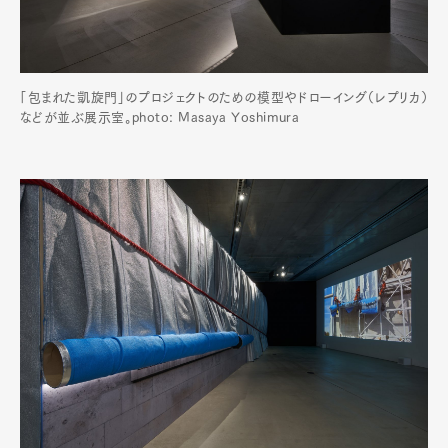
「包まれた凱旋門」のプロジェクトのための模型やドローイング（レプリカ）
などが並ぶ展示室。photo: Masaya Yoshimura