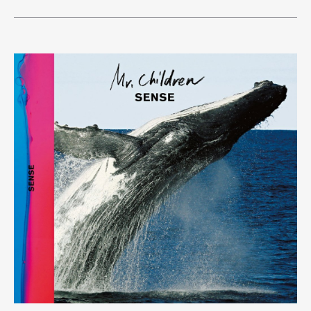
Art&Design
Watch
Fashion
Gourmet
Cars
Product
Culture
Lifestyle
Pen Membership
Magazine