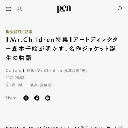
会員限定記事
【Mr.Children特集】アートディレクタ
ー森本千絵が明かす、名作ジャケット誕
生の物語
Culture
特集『Mr.Children、永遠に響く歌』
2022.06.02
文：青山鼓
写真：齋藤誠一
Share: