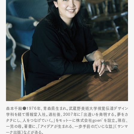
森本千絵●1976年、青森県生まれ。武蔵野美術大学視覚伝達デザイン
学科を経て博報堂入社。退社後、2007年に「出逢いを発明する。夢をカ
タチにし、人をつなげていく。」をモットーに株式会社goen°を設立。現在、
一児の母。著書に、『アイデアが生まれる、一歩手前のだいじな話』（サンマ
ーク出版）などがある。