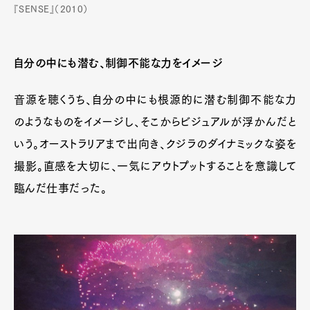
『SENSE』（2010）
Official Columnist
About
Contact
自分の中にも潜む、制御不能な力をイメージ
Pen Meet
音源を聴くうち、自分の中にも根源的に潜む制御不能な力
のようなものをイメージし、そこからビジュアルが浮かんだと
Pen international
Pen tw
いう。オーストラリアまで出向き、クジラのダイナミックな姿を
撮影。直感を大切に、一気にアウトプットすることを意識して
臨んだ仕事だった。