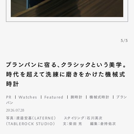
5/5
ブランパンに宿る、クラシックという美学。
時代を超えて洗練に磨きをかけた機械式
時計
PR
Watches
Featured
腕時計
機械式時計
ブラン
パン
2026.07.28
写真：渡邉宏基（LATERNE）
スタイリング：石川英次
（TABLEROCK STUDIO）
文：柴田 充
編集：倉持佑次