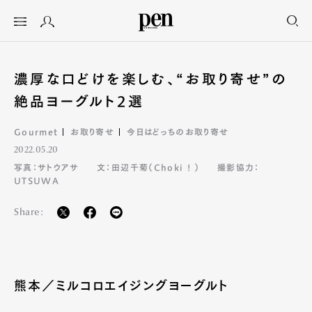
濃厚な口どけを楽しむ、“お取り寄せ”の
絶品ヨーグルト2選
Gourmet
お取り寄せ
今日はどっちのお取り寄せ
2022.05.20
写真：サトウアサ
文：田辺千菊（Choki ! ）
撮影協力：
UTSUWA
Share:
熊本／ミルコロエイジングヨーグルト