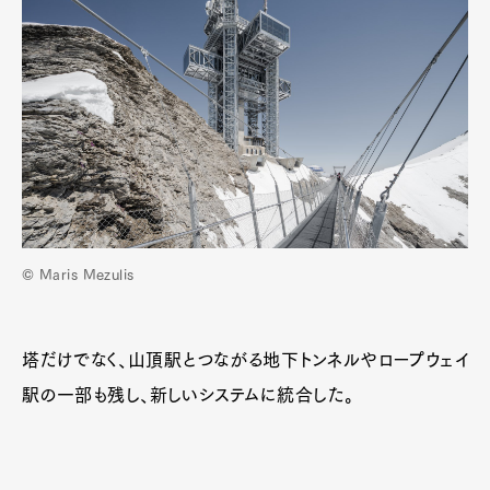
Art&Design
Watch
Fashion
© Maris Mezulis
Gourmet
Cars
Product
Culture
Lifestyle
塔だけでなく、山頂駅とつながる地下トンネルやロープウェイ
駅の一部も残し、新しいシステムに統合した。
Pen Membership
Magazine
Official Columnist
About
Contact