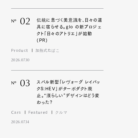
02
伝統に息づく美意識を、日々の道
Nº
具に宿らせる。glo の新プロジェ
クト「日々のアトリエ」が始動
(PR)
Product
加熱式たばこ
2026.07.10
03
スバル新型「レヴォーグ レイバッ
Nº
クS:HEV」がターボダクト廃
止。“漢らしい”デザインはどう変
わった?
Cars
Featured
クルマ
2026.07.14