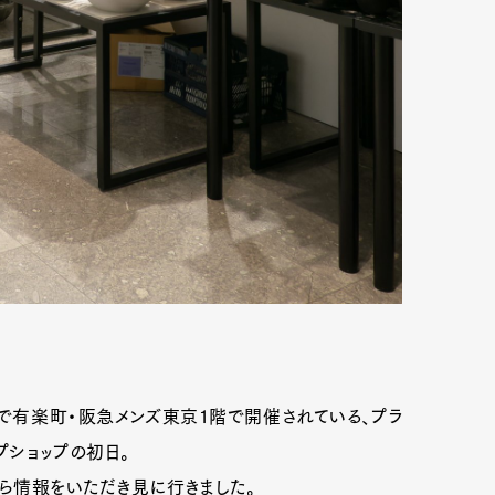
mbership
Magazine
Official Columnist
About
et
Pen international
Pen tw
火）まで有楽町・阪急メンズ東京1階で開催されている、プラ
プショップの初日。
から情報をいただき見に行きました。