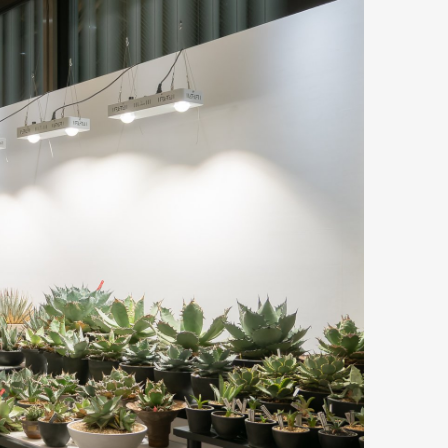
Art&Design
Watch
Fashion
ourmet
Cars
Product
Culture
Lifestyle