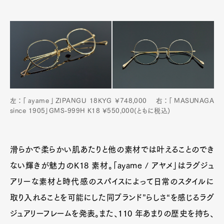
左：「ayame」ZIPANGU 18KYG ¥748,000 右：「MASUNAGA
since 1905」GMS-999H K18 ¥550,000(ともに税込)
Art&Design
Watch
Fashion
Gourmet
Cars
滑らかで柔らかい肌あたりと他の素材では叶えることのでき
Product
Culture
Lifestyle
ない輝きが魅力のK18 素材。「ayame / アヤメ」はラグジュ
アリーな素材と時代感のスパイスによって日常のスタイルに
取り入れることを可能にした同ブランド”らしさ“を感じるラグ
Pen Membership
Magazine
ジュアリーフレームを発表。また、110 年あまりの歴史を持ち、
Official Columnist
About