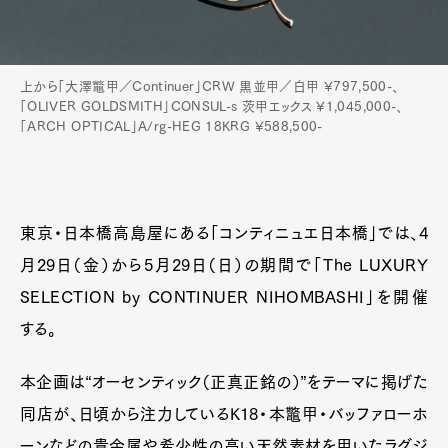
上から「大澤鼈甲／Continuer」CRW 黒並甲／白甲 ¥797,500-、
「OLIVER GOLDSMITH」CONSUL-s 茨甲エックス ¥1,045,000-、
「ARCH OPTICAL」A/rg-HEG 18KRG ¥588,500-
東京・日本橋高島屋にある「コンティニュエ日本橋」では、4
月29日（金）から5月29日（日）の期間で「The LUXURY
SELECTION by CONTINUER NIHOMBASHI」を開催
する。
本企画は“オーセンティック（正真正銘の）”をテーマに掲げた
同店が、日頃から注力しているK18・本鼈甲・バッファローホ
ーンなどの貴金属や希少性の高い天然素材を用いたラグジ