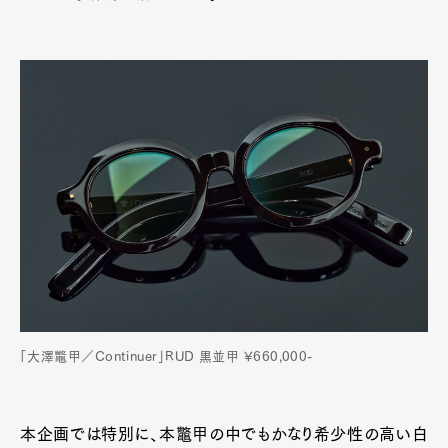
「大澤鼈甲／Continuer」RUD 黒並甲 ¥660,000-
本企画では特別に、本鼈甲の中でもかなり希少性の高い白