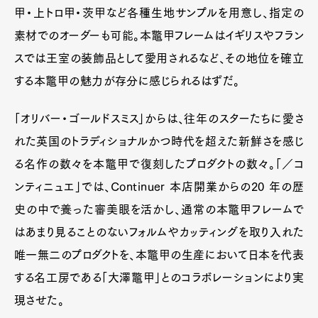
甲・上トロ甲・茨甲など各種生地サンプルを用意し、指定の
素材でのオーダーも可能。本鼈甲フレームはイギリスやフラン
スでは王室の装飾品として愛用されるなど、その地位を確立
する本鼈甲の魅力が存分に感じられるはずだ。
「オリバー・ゴールドスミス」からは、往年のスターたちに愛さ
れた英国のトラディショナルかつ時代を超えた新鮮さを感じ
る名作の数々を本鼈甲で復刻したプロダクトの数々。「／コ
ンティニュエ」では、Continuer 本店開業からの20 年の歴
史の中で養った審美眼を活かし、通常の本鼈甲フレームで
はあまり見ることのないフォルムやカッティングを取り入れた
唯一無二のプロダクトを、本鼈甲の生産において日本を代表
する名工房である「大澤鼈甲」とのコラボレーションにより実
現させた。