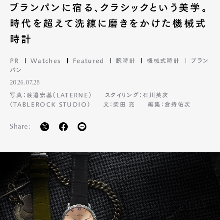
ブランパンに宿る、クラシックという美学。
時代を超えて洗練に磨きをかけた機械式
時計
PR
Watches
Featured
腕時計
機械式時計
ブラン
パン
2026.07.28
写真：渡邉宏基（LATERNE）
スタイリング：石川英次
（TABLEROCK STUDIO）
文：柴田 充
編集：倉持佑次
Share: