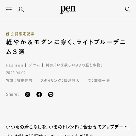
会員限定記事
軽やか＆モダンに穿く、ライトブルーデニ
ム３選
Fashion
デニム
特集『いま欲しい93の服と小物』
2022.04.02
写真：加藤佳男
スタイリング：飯垣祥大
文：高橋一史
Share:
いつもの着こなしを、いまのトレンドに合わせてアップデート。