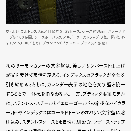
ヴィルレ ウルトラスリム／
自動巻き、SSケース、ケース径38㎜、パワーリザ
ーブ約100時間、シースルーバック、アリゲーターストラップ、3気圧防水。各
￥1,595,000／ともにブランパン（ブランパン ブティック 銀座）
初のサーモンカラーの文字盤は、美しいサンバースト仕上げ
が光を受けて表情を変える。インデックスのブラックが全体を
引き締めるとともに、カレンダー表示の地色を文字盤と統一
することで一体感を損なわない。一方、ブティック限定モデル
は、ステンレス・スチールとイエローゴールドの希少なバイカラ
ー。針やインデックスはゴールドトーンのオパリン文字盤に溶
け込み、ステンレスケースとも自然に馴染む。レザーストラップ