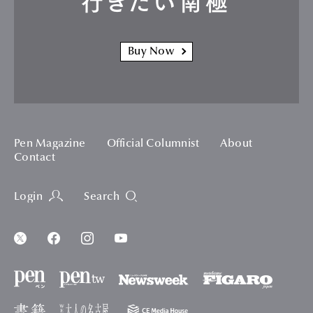
行きたい南極
Buy Now
Pen Magazine
Official Columnist
About
Contact
Login
Search