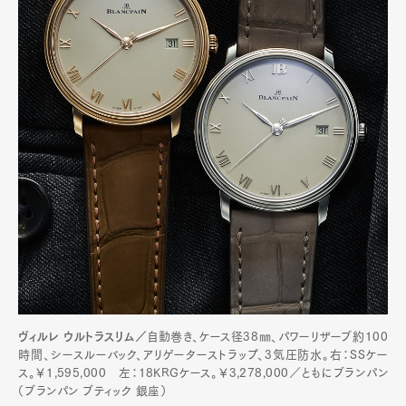
Art&Design
Watch
Fashion
Gourmet
Cars
Product
Culture
Lifestyle
Pen Membership
Magazine
Official Columnist
About
Contact
ヴィルレ ウルトラスリム／
自動巻き、ケース径38㎜、パワーリザーブ約100
時間、シースルーバック、アリゲーターストラップ、3気圧防水。右：SSケー
ス。￥1,595,000 左：18KRGケース。￥3,278,000／ともにブランパン
Pen Meet
（ブランパン ブティック 銀座）