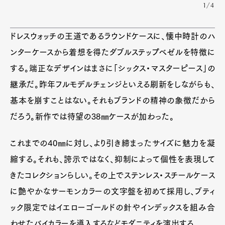
Pen international
Pen tw
1/4
ドレスウォッチの王道であるラウンドケースに、懐中時計のハ
ンターケースから着想を得たダブルステップベゼルを特徴に
する。端正なデザインはまさに「シックス・マスターピース」の
継承だ。昨年フルモデルチェンジといえる刷新をしながらも、
基本を崩すことはない。それもブランドの精神の象徴だから
だろう。新作では待望の38㎜ケースが加わった。
これまでの40㎜に対し、より引き締まったサイズに魅力を凝
縮する。それも、誇示ではなく、抑制によって個性を表現して
きたコレクションらしい。その上でステンレス・スチールケース
に艶やかなサーモンカラーの文字盤を初めて採用し、ブティ
ック限定ではイエローゴールドの針やインデックスを組み合
わせたバイカラーを導入するなどモダニティを演出する。