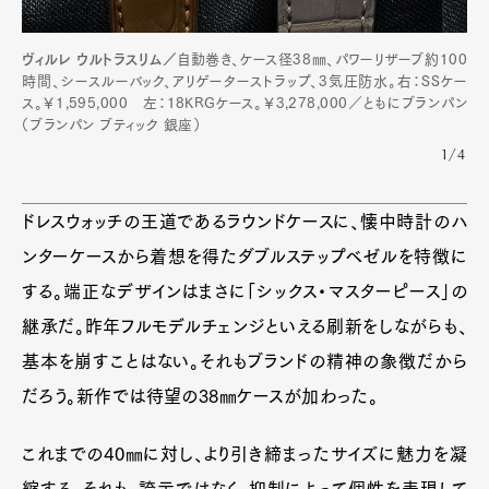
ヴィルレ ウルトラスリム／
自動巻き、ケース径38㎜、パワーリザーブ約100
時間、シースルーバック、アリゲーターストラップ、3気圧防水。右：SSケー
ス。￥1,595,000 左：18KRGケース。￥3,278,000／ともにブランパン
（ブランパン ブティック 銀座）
1/4
ドレスウォッチの王道であるラウンドケースに、懐中時計のハ
ンターケースから着想を得たダブルステップベゼルを特徴に
する。端正なデザインはまさに「シックス・マスターピース」の
継承だ。昨年フルモデルチェンジといえる刷新をしながらも、
基本を崩すことはない。それもブランドの精神の象徴だから
だろう。新作では待望の38㎜ケースが加わった。
これまでの40㎜に対し、より引き締まったサイズに魅力を凝
縮する。それも、誇示ではなく、抑制によって個性を表現して