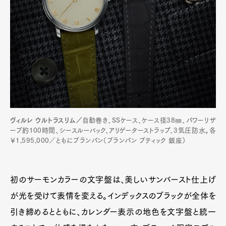
ヴィルレ ウルトラスリム／
自動巻き、SSケース、ケース径38㎜、パワーリザ
ーブ約100時間、シースルーバック、アリゲーターストラップ、3気圧防水。各
￥1,595,000／ともにブランパン（ブランパン ブティック 銀座）
初のサーモンカラーの文字盤は、美しいサンバースト仕上げ
が光を受けて表情を変える。インデックスのブラックが全体を
引き締めるとともに、カレンダー表示の地色を文字盤と統一