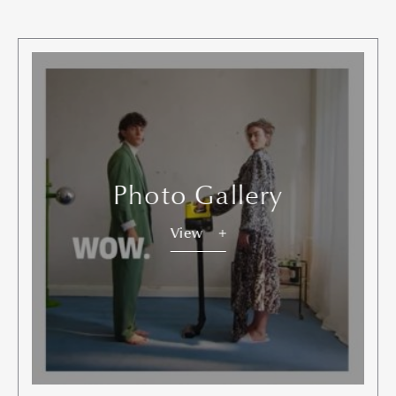
Photo Gallery
View
Art&Design
Watch
Fashion
Gourmet
Cars
Product
Culture
Lifestyle
Pen Membership
Magazine