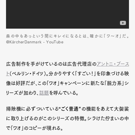
森の中もあっという間にキレイになるとは、確かに「ワ～オ」だ。
@KärcherDanmark - YouTube
広告制作を手がけているのは広告代理店の
アントニ・ブース
ト
（ベルリン・ドイツ）。分かりやすく「すごい！」を印象づける映
像は好評だが、この「ワオ」キャンペーンに新たな「脱力系」シ
リーズが加わり、
話題
を呼んでいる。
掃除機に必ずついている
“ごく普通”
の機能をあえて大袈裟
に取り上げるのがこのシリーズの特徴。シラけた佇まいの中
で「ワオ」のコピーが現れる。