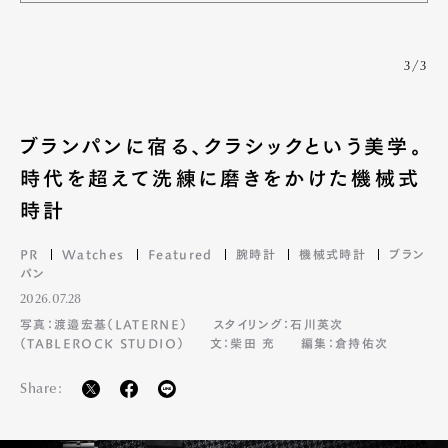
Official Columnist
About
Contact
3/3
Pen Meet
ブランパンに宿る、クラシックという美学。
時代を超えて洗練に磨きをかけた機械式
Pen international
Pen tw
時計
PR
Watches
Featured
腕時計
機械式時計
ブラン
パン
2026.07.28
写真：渡邉宏基（LATERNE）
スタイリング：石川英次
（TABLEROCK STUDIO）
文：柴田 充
編集：倉持佑次
Share: