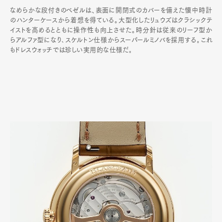
なめらかな段付きのベゼルは、表面に開閉式のカバーを備えた懐中時計
のハンターケースから着想を得ている。大型化したリュウズはクラシックテ
イストを高めるとともに操作性も向上させた。時分針は従来のリーフ型か
らアルファ型になり､スケルトン仕様からスーパールミノバを採用する｡これ
もドレスウォッチでは珍しい実用的な仕様だ｡