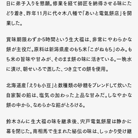
日に弟子入りを懇願。修業を経て師匠を納得させる味にた
どり着き、昨年11月に代々木八幡で「あいと電氣餅店」を開
業した。
賞味期限わずか5時間という生大福は、非常にやわらかな
餅が主役だ。原料は新潟県産のもち米「こがねもち」のみ。も
ち米の旨味や甘みが、そのまま餅の味に活きている。一晩水
に漬け、朝せいろで蒸した、つき立ての餅を使用。
北海道産「えりも小豆」と数種類の砂糖をブレンドして炊いた
自家製の餡は、塩気の加わった上品な甘みだ。しなやかな
餅の中から、なめらかな餡がとろける。
鈴木さんに生大福の味を継承後、宍戸電氣餅屋は静かに
幕を閉じた。南相馬で生まれた秘伝の味は、しっかり受け継