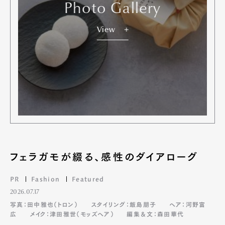
Photo Gallery
View
フェラガモが綴る、感性のダイアローグ
PR
Fashion
Featured
2026.07.17
写真：田中雅也（トロン）
スタイリング：飯島朋子
ヘア：河野富
広
メイク：津田雅世（モッズヘア）
編集＆文：森田華代