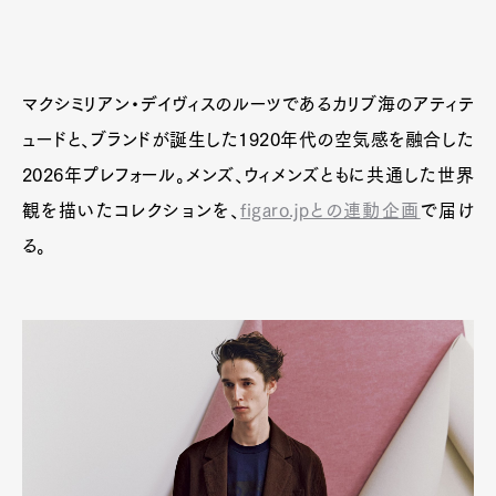
Art&Design
Watch
Fashion
Gourmet
Cars
マクシミリアン・デイヴィスのルーツであるカリブ海のアティテ
Product
Culture
Lifestyle
ュードと、ブランドが誕生した1920年代の空気感を融合した
2026年プレフォール。メンズ、ウィメンズともに共通した世界
観を描いたコレクションを、
figaro.jpとの連動企画
で届け
Pen Membership
Magazine
る。
Official Columnist
About
Contact
Pen Meet
Pen international
Pen tw