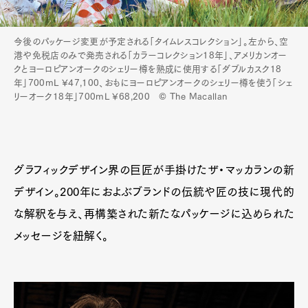
今後のパッケージ変更が予定される「タイムレスコレクション」。左から、空
Pen Meet
港や免税店のみで発売される「カラーコレクション18年」、アメリカンオー
クとヨーロピアンオークのシェリー樽を熟成に使用する「ダブルカスク18
Pen international
Pen tw
年」700mL ¥47,100、おもにヨーロピアンオークのシェリー樽を使う「シェ
リーオーク18年」700mL ¥68,200 © The Macallan
グラフィックデザイン界の巨匠が手掛けたザ・マッカランの新
デザイン。200年におよぶブランドの伝統や匠の技に現代的
な解釈を与え、再構築された新たなパッケージに込められた
メッセージを紐解く。