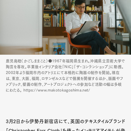
鹿児島睦（かごしままこと）●1967年福岡県生まれ。沖縄県立芸術大学で
陶芸を専攻。卒業後インテリア会社「NIC」「ザ・コンランショップ」に勤務。
2002年より福岡市内のアトリエにて本格的に陶器の制作を開始。現在
は、東京、大阪、福岡、ロサンゼルスなどで個展を開催するほか、版画やフ
ァブリック、壁画の制作、アートプロジェクトへの参加など活動の幅は多岐
にわたる。 https://www.makotokagoshima.net/
3月2日から伊勢丹新宿店にて、英国のテキスタイルブランド
「Christopher Farr Cloth」を使ったインテリアアイテムが発