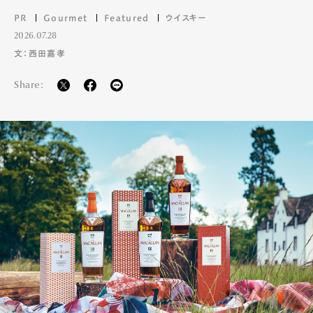
PR
Gourmet
Featured
ウイスキー
2026.07.28
文：西田嘉孝
Share:
Art&Design
Watch
Fashion
Gourmet
Cars
Product
Culture
Lifestyle
Pen Membership
Magazine
Official Columnist
About
Contact