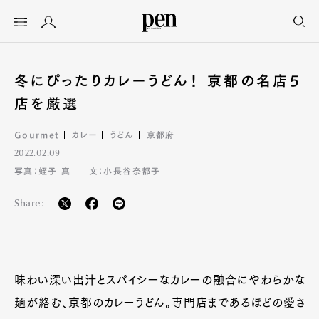
冬にぴったりカレーうどん！ 京都の名店5
店を厳選
Gourmet
カレー
うどん
京都府
2022.02.09
写真：蛭子 真
文：小長谷奈都子
Share:
味わい深い出汁とスパイシーなカレーの融合にやわらかな
麺が絡む、京都のカレーうどん。専門店まであるほどの愛さ