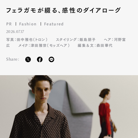
フェラガモが綴る、感性のダイアローグ
PR
Fashion
Featured
2026.07.17
写真：田中雅也（トロン）
スタイリング：飯島朋子
ヘア：河野富
広
メイク：津田雅世（モッズヘア）
編集＆文：森田華代
Share: