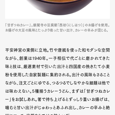
「甘ぎつねカレー」。銀閣寺の豆腐屋「西初（にしはつ）」のお揚げを使用。
お揚げの大豆の風味とたっぷり吸った甘い出汁、カレーの辛みが混じる。
平安神宮の東側に立地。竹や唐紙を使った和モダンな空間
ながら、創業は1940年。一子相伝で代ごとに磨かれてきた
味と技は、厳選素材で引いた出汁と四国産の挽きたて小麦
粉を使用した自家製麺に集約される。出汁の風味もさること
ながら、注文ごとにゆでる、つるつるでしなやかな細麺は他で
は味わえない。5種揃うカレーうどん、まずは「甘ぎつねカレ
ー」をお試しあれ。箸で持ち上げるとずっしり重いお揚げは、
噛むと甘い出汁がじゅわっとあふれ出し、カレーの辛みと絶