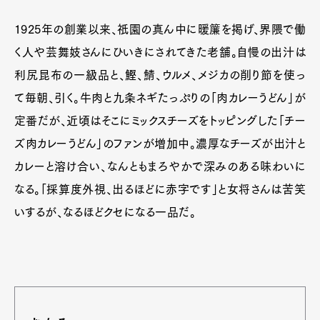
1925年の創業以来、祇園の真ん中に暖簾を掲げ、界隈で働
く人や芸舞妓さんにひいきにされてきた老舗。自慢の出汁は
利尻昆布の一級品と、鰹、鯖、ウルメ、メジカの削り節を使っ
て毎朝、引く。牛肉と九条ネギたっぷりの「肉カレーうどん」が
定番だが、近頃はそこにミックスチーズをトッピングした「チー
ズ肉カレーうどん」のファンが増加中。濃厚なチーズが出汁と
カレーと溶け合い、なんともまろやかで深みのある味わいに
なる。「採算度外視、出るほどに赤字です」と女将さんは苦笑
いするが、なるほどクセになる一品だ。