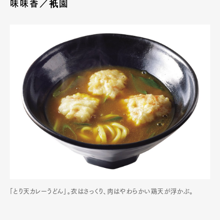
味味香／衹園
Pen Membership
Magazine
Official Columnist
About
Contact
Pen Meet
Pen international
Pen tw
「とり天カレーうどん」。衣はさっくり、肉はやわらかい鶏天が浮かぶ。