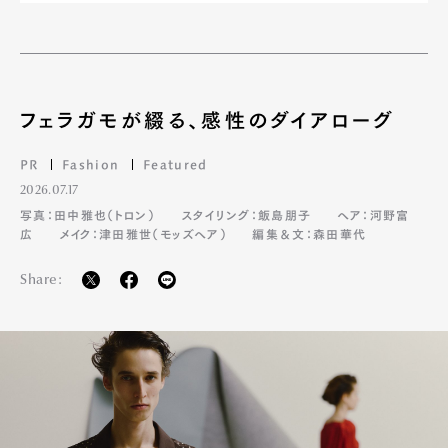
フェラガモが綴る、感性のダイアローグ
PR
Fashion
Featured
2026.07.17
写真：田中雅也（トロン）
スタイリング：飯島朋子
ヘア：河野富
広
メイク：津田雅世（モッズヘア）
編集＆文：森田華代
Share: