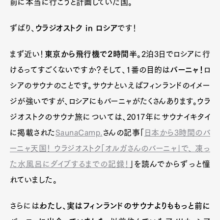
前に本当に行こうと計画していた国。
ずばり、
ウラジオストク in ロシア
です！
まず近い！
東京から飛行機で2時間半
。2泊3日でロシアに行
けるってすごくないですか？そして、1番の目的は
バーニャ！
ロ
シアのサウナのことです。サウナといえばフィンランドのイメー
ジが強いですが、ロシアにもバーニャがたくさんあります。ウラ
ジオストクのサウナ旅については、2017年にサウナイキタイ
に掲載された
SaunaCamp.
さんの記事「
日本から3時間のバ
ーニャ天国！ ウラジオストク「オルガさんのバーニャ」で、 凍っ
た水風呂にダイブするまでの記録！
」を読んでからずっと憧
れていました。
さらには
わたし、実はフィンランドのサウナよりももっと前に