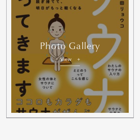
Photo Gallery
Art&Design
Watch
Fashion
View
Gourmet
Cars
Product
Culture
Lifestyle
Pen Membership
Magazine
Official Columnist
About
Contact