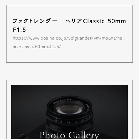
フォクトレンダー へリアClassic 50mm
F1.5
https://www.cosina.co.jp/voigtlander/vm-mount/heli
ar-classic-50mm-f1-5/
Photo Gallery