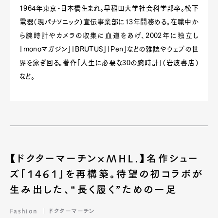
1964年東京・日本橋生まれ。早稲田大学社会科学部卒。松下
電器（現パナソニック）宣伝事業部に13年間務める。在職中か
ら腕時計やカメラの収集に血道をあげ、2002年に独立し
「monoマガジン」「BRUTUS」「Pen」などの雑誌やウェブの世
界を泳ぎ回る。著作「人生に必要な30の腕時計」（岩波書店）
など。
【ドクターマーチン×MHL.】名作シュー
ズ「1461」を再構築。待望の初コラボが
生み出した、“長く履く”ための一足
Fashion
ドクターマーチン