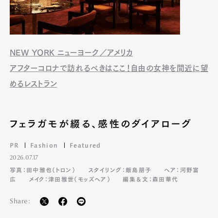
NEW YORK ニューヨーク／アメリカ
アフターコロナで訪れるべきはここ！自由の女神を間近に望
めるレストラン
フェラガモが綴る、感性のダイアローグ
PR
Fashion
Featured
2026.07.17
写真：田中雅也（トロン）
スタイリング：飯島朋子
ヘア：河野富
広
メイク：津田雅世（モッズヘア）
編集＆文：森田華代
Share: