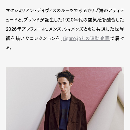
マクシミリアン・デイヴィスのルーツであるカリブ海のアティテ
ュードと、ブランドが誕生した1920年代の空気感を融合した
2026年プレフォール。メンズ、ウィメンズともに共通した世界
観を描いたコレクションを、
figaro.jpとの連動企画
で届け
る。
Art&Design
Watch
Fashion
Gourmet
Cars
Product
Culture
Lifestyle
Pen Membership
Magazine
Official Columnist
About