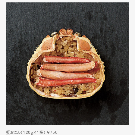
蟹おこわ（120g×1袋） ¥750