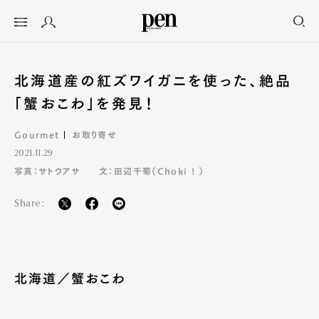
北海道産の紅ズワイガニを使った、絶品
「蟹おこわ」を発見！
Gourmet
お取り寄せ
2021.11.29
写真：サトウアサ
文：田辺千菊（Choki ! ）
Share:
北海道／蟹おこわ