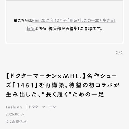
※こちらは
Pen 2021年12月号「腕時計、この一本と生きる」
特集
よりPen編集部が再編集した記事です。
2/2
【ドクターマーチン×MHL.】名作シュー
ズ「1461」を再構築。待望の初コラボが
生み出した、“長く履く”ための一足
Fashion
ドクターマーチン
2026.08.07
文：倉持佑次