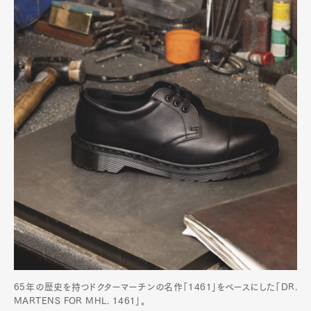
Product
Culture
Lifestyle
Pen Membership
Magazine
Official Columnist
About
Contact
Pen Meet
Pen international
Pen tw
65年の歴史を持つドクターマーチンの名作「1461」をベースにした「DR.
MARTENS FOR MHL. 1461」。