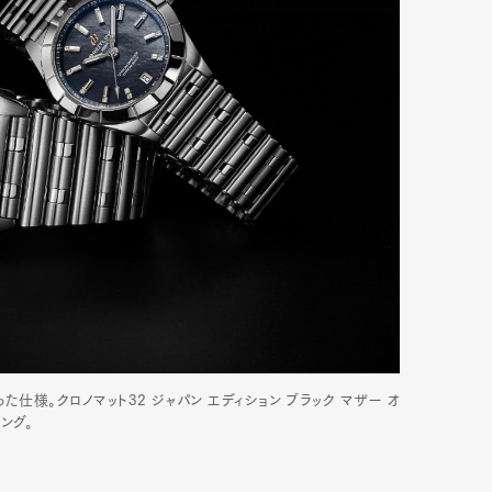
Art&Design
Watch
Fashion
った仕様。クロノマット32 ジャパン エディション ブラック マザー オ
ング。
ourmet
Cars
Product
Culture
Lifestyle