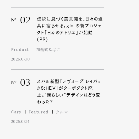
02
伝統に息づく美意識を、日々の道
Nº
具に宿らせる。glo の新プロジェ
クト「日々のアトリエ」が始動
(PR)
Product
加熱式たばこ
2026.07.10
03
スバル新型「レヴォーグ レイバッ
Nº
クS:HEV」がターボダクト廃
止。“漢らしい”デザインはどう変
わった?
Cars
Featured
クルマ
2026.07.14