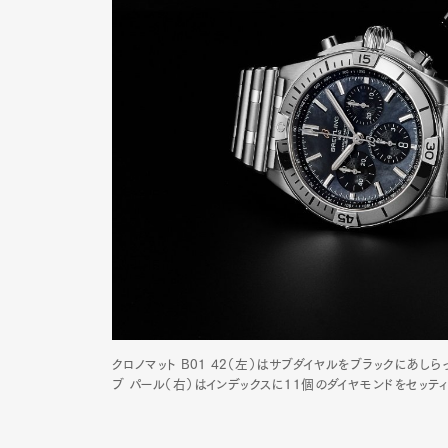
クロノマット B01 42（左）はサブダイヤルをブラックにあしら
ブ パール（右）はインデックスに11個のダイヤモンドをセッティ
G