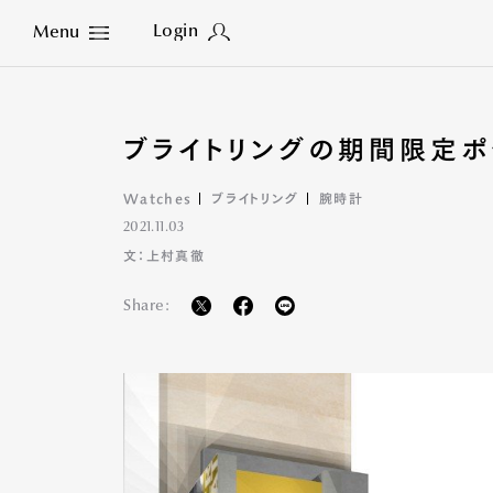
Login
Menu
Close
ブライトリングの期間限定ポ
Watches
ブライトリング
腕時計
2021.11.03
文：上村真徹
Share: