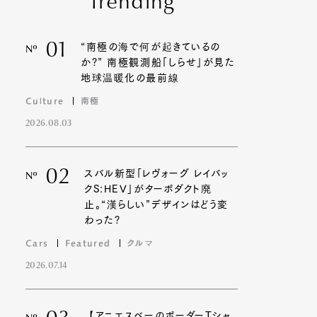
Trending
01
“南極の海で何が起きているの
Nº
か?” 南極観測船「しらせ」が見た
地球温暖化の最前線
Culture
南極
2026.08.03
02
スバル新型「レヴォーグ レイバッ
Nº
クS:HEV」がターボダクト廃
止。“漢らしい”デザインはどう変
わった?
Cars
Featured
クルマ
2026.07.14
【アニエスベーのボーダーTシャ