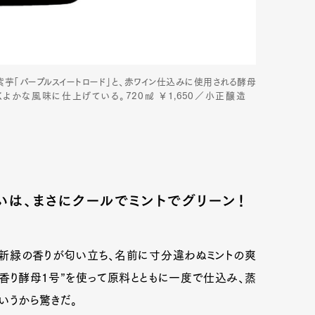
の紫芋「パープルスイートロード」と、赤ワイン仕込みに使用される酵母
よかな風味に仕上げている。720㎖ ￥1,650／小正醸造
は、まさにクールでミントでグリーン！
Art&Design
Watch
Fashion
。新緑の香りが匂い立ち、名前に寸分違わぬミントの爽
ourmet
Cars
Product
Culture
香り酵母1号”を使って原料とともに一度で仕込み、蒸
いうから驚きだ。
Lifestyle