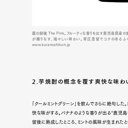
蔵の師魂 The Pink。フルーティな香りを出す鹿児島県産
が織りなす、瑞々しい味わい。常圧蒸留でコクのあるふく
www.kuranoshikon.jp
2.芋焼酎の概念を覆す爽快な味わい
「クールミントグリーン」を飲んでさらに絶句した
G
快な味がする。バナナのような香りが出る“鹿児島
留後に熟成したところ、ミントの風味が生まれたと