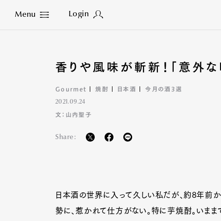
Login
Menu
Close
香りや風味が斬新！「意外な
Gourmet
焼酎
日本酒
今月の酒3選
2021.09.24
文：山内聖子
Share:
日本酒の世界に入って久しい私だが、約8年前
勢に、惹かれて仕方がない。特に芋焼酎。いまま