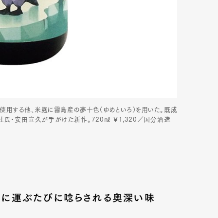
を使用する他、米麹に霧島産の夢十色（ゆめといろ）を用いた。既成
杜氏・安田宣久が手がけた新作。720㎖ ￥1,320／国分酒造
、口に運ぶたびに唸らされる奥深い味