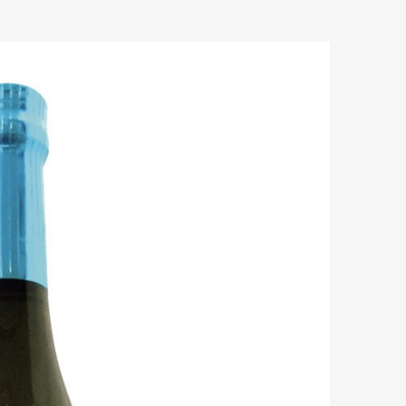
mbership
Magazine
Official Columnist
About
et
Pen international
Pen tw