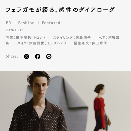
フェラガモが綴る、感性のダイアローグ
PR
Fashion
Featured
2026.07.17
写真：田中雅也（トロン）
スタイリング：飯島朋子
ヘア：河野富
広
メイク：津田雅世（モッズヘア）
編集＆文：森田華代
Share: