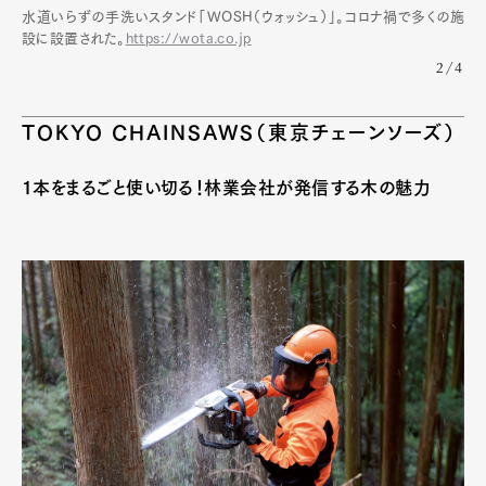
水道いらずの手洗いスタンド「WOSH（ウォッシュ）」。コロナ禍で多くの施
設に設置された。
https://wota.co.jp
2/4
TOKYO CHAINSAWS（東京チェーンソーズ）
1本をまるごと使い切る！林業会社が発信する木の魅力