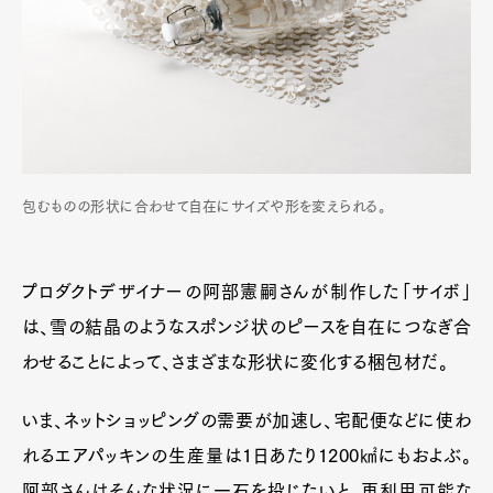
包むものの形状に合わせて自在にサイズや形を変えられる。
プロダクトデザイナーの阿部憲嗣さんが制作した「サイボ」
は、雪の結晶のようなスポンジ状のピースを自在につなぎ合
わせることによって、さまざまな形状に変化する梱包材だ。
Art&Design
Watch
Fashion
いま、ネットショッピングの需要が加速し、宅配便などに使わ
Gourmet
Cars
れるエアパッキンの生産量は1日あたり1200㎢にもおよぶ。
Product
Culture
Lifestyle
阿部さんはそんな状況に一石を投じたいと、再利用可能な