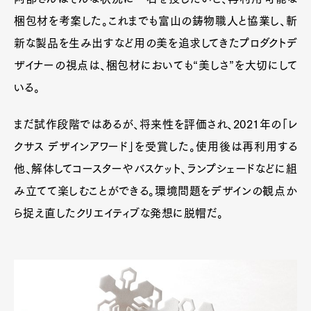
梱包材を考案した。これまでも富山の鋳物職人と協業し、斬
新な製品を生み出すなど用の美を追求してきたプロダクトデ
Pen Membership
Magazine
ザイナーの視点は、梱包材においても“美しさ”を大切にして
Official Columnist
About
Contact
いる。
まだ試作段階ではあるが、将来性を評価され、2021年の「レ
クサス デザインアワード」を受賞した。使用後は再利用する
Pen Meet
他、解体してコースターやバスケット、ランプシェードなどに組
Pen international
Pen tw
み立てて楽しむことができる。環境問題をデザインの観点か
ら捉え直したクリエイティブな発想に脱帽だ。