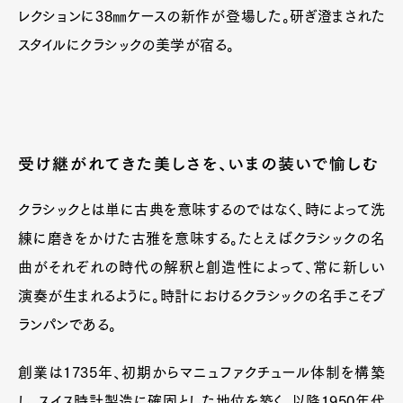
レクションに38㎜ケースの新作が登場した。研ぎ澄まされた
スタイルにクラシックの美学が宿る。
Art&Design
Watch
Fashion
Gourmet
Cars
Product
Culture
Lifestyle
受け継がれてきた美しさを、いまの装いで愉しむ
クラシックとは単に古典を意味するのではなく、時によって洗
Pen Membership
Magazine
練に磨きをかけた古雅を意味する。たとえばクラシックの名
Official Columnist
About
曲がそれぞれの時代の解釈と創造性によって、常に新しい
Contact
演奏が生まれるように。時計におけるクラシックの名手こそブ
ランパンである。
Pen Meet
創業は1735年、初期からマニュファクチュール体制を構築
Pen international
Pen tw
し、スイス時計製造に確固とした地位を築く。以降1950年代