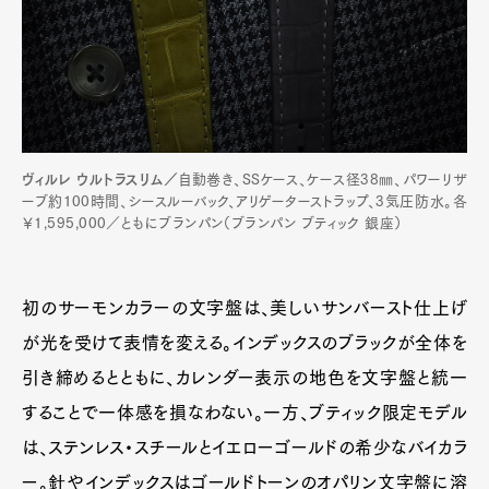
ヴィルレ ウルトラスリム／
自動巻き、SSケース、ケース径38㎜、パワーリザ
ーブ約100時間、シースルーバック、アリゲーターストラップ、3気圧防水。各
￥1,595,000／ともにブランパン（ブランパン ブティック 銀座）
初のサーモンカラーの文字盤は、美しいサンバースト仕上げ
が光を受けて表情を変える。インデックスのブラックが全体を
引き締めるとともに、カレンダー表示の地色を文字盤と統一
することで一体感を損なわない。一方、ブティック限定モデル
は、ステンレス・スチールとイエローゴールドの希少なバイカラ
ー。針やインデックスはゴールドトーンのオパリン文字盤に溶