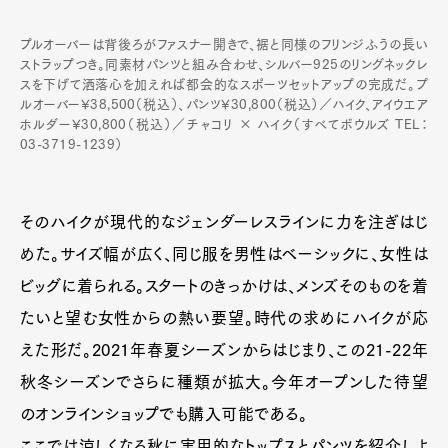
プルオーバーは背後ろがファスナー開きで、裾と同様のフリンジふうの長い
ストラップつき。同素材パンツと組み合わせ、シルバー925のリングネックレ
スを下げて洒落心を加えれば都会的なスポーツセットアップの完成だ。プ
ルオーバー¥38,500（税込）、パンツ¥30,800（税込）／ハイク、アイウエア
ホルダー¥30,800（税込）／チャコリ × ハイク（すべてボウルズ TEL：
03-3719-1239）
そのハイクが現代的なジェンダーレスラインに力を注ぎはじ
めた。サイズ幅が広く、同じ服を男性はベーシックに、女性は
ビッグに着られる。スタートのきっかけは、メンズそのものを着
たいと望む女性からの熱い要望。時代の求めにハイクが応
えた形だ。2021年春夏シーズンからはじまり、この21-22年
秋冬シーズンでさらに種類が拡大。今年オープンした待望
のオンラインショップでも購入可能である。
ここでは涼しくなる秋に実用的なトップスとパンツを紹介しよ