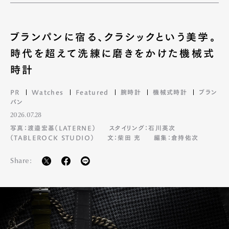
ブランパンに宿る、クラシックという美学。
時代を超えて洗練に磨きをかけた機械式
時計
PR
Watches
Featured
腕時計
機械式時計
ブラン
パン
2026.07.28
写真：渡邉宏基（LATERNE）
スタイリング：石川英次
（TABLEROCK STUDIO）
文：柴田 充
編集：倉持佑次
Share: