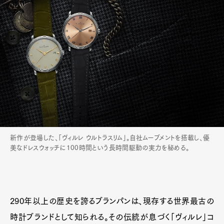
新作が登場した、「ヴィルレ ウルトラスリム」。自社ムーブメントを搭載し、優
美なドレスウォッチに100時間という長時間駆動の実力を秘める。
290年以上の歴史を誇るブランパンは、現存する世界最古の
時計ブランドとして知られる。その伝統が息づく「ヴィルレ」コ