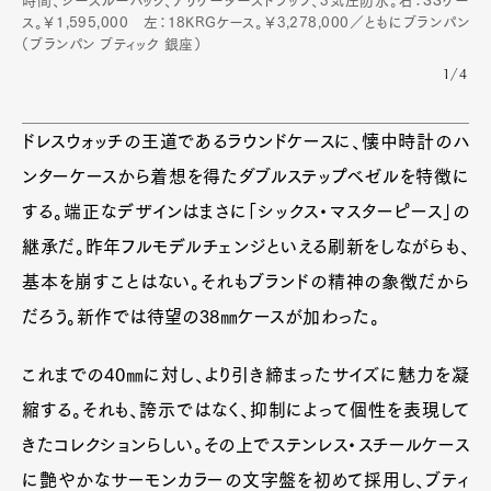
時間、シースルーバック、アリゲーターストラップ、3気圧防水。右：SSケー
ス。￥1,595,000 左：18KRGケース。￥3,278,000／ともにブランパン
（ブランパン ブティック 銀座）
1/4
ドレスウォッチの王道であるラウンドケースに、懐中時計のハ
ンターケースから着想を得たダブルステップベゼルを特徴に
する。端正なデザインはまさに「シックス・マスターピース」の
継承だ。昨年フルモデルチェンジといえる刷新をしながらも、
基本を崩すことはない。それもブランドの精神の象徴だから
だろう。新作では待望の38㎜ケースが加わった。
これまでの40㎜に対し、より引き締まったサイズに魅力を凝
縮する。それも、誇示ではなく、抑制によって個性を表現して
きたコレクションらしい。その上でステンレス・スチールケース
に艶やかなサーモンカラーの文字盤を初めて採用し、ブティ