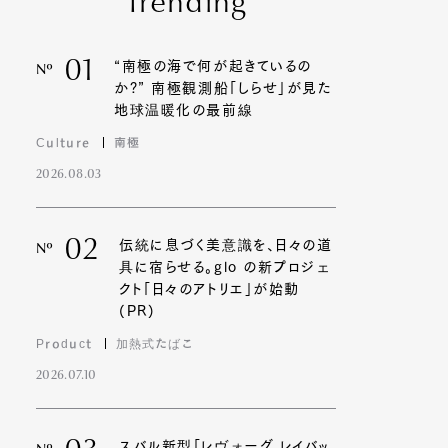
Trending
01
“南極の海で何が起きているの
Nº
か?” 南極観測船「しらせ」が見た
地球温暖化の最前線
Culture
南極
2026.08.03
02
伝統に息づく美意識を、日々の道
Nº
具に宿らせる。glo の新プロジェ
クト「日々のアトリエ」が始動
(PR)
Product
加熱式たばこ
2026.07.10
スバル新型「レヴォーグ レイバッ