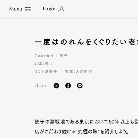
Login
Menu
Close
一度はのれんをくぐりたい老
Gourmet
餃子
2021.08.11
文：上島寿子
写真：大河内禎
Share:
餃子の激戦地である東京において50年以上も営
店がこだわり続ける”究極の味”を紹介しよう。