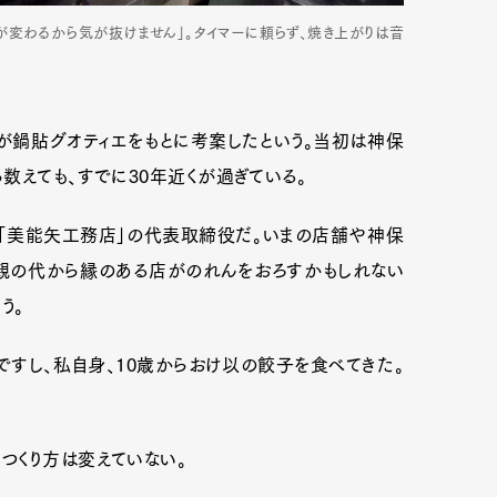
が変わるから気が抜けません」。タイマーに頼らず、焼き上がりは音
mbership
Magazine
Official Columnist
About
が鍋貼グオティエをもとに考案したという。当初は神保
数えても、すでに30年近くが過ぎている。
et
Pen international
Pen tw
「美能矢工務店」の代表取締役だ。いまの店舗や神保
親の代から縁のある店がのれんをおろすかもしれない
う。
ですし、私自身、10歳からおけ以の餃子を食べてきた。
つくり方は変えていない。