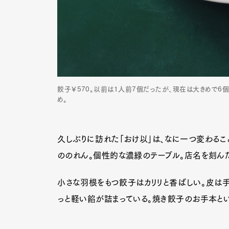
餃子￥570。以前は1人前7個だったが、現在は大きめで6
め。
久しぶりに訪れた「おけ以」は、なに一つ変わるこ
ののれん。個性的な濃緑のテーブル。店名を刻ん
小さな羽根をもつ餃子はカリリと香ばしい。皮は手
っと軽い餡が詰まっている。焼き餃子のお手本とい