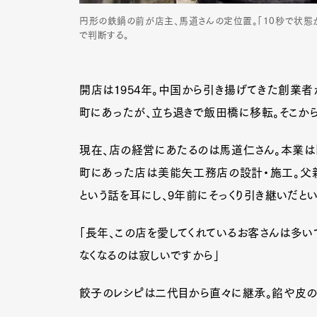
円形の鉄鍋の前が店主、馬道さんの定位置。「10秒で状態
で判断する。
Pen Me
開店は1954年。中国から引き揚げてきた創業者
町にあったが、立ち退きで飯田橋に移転。そこから
Pen Me
現在、店の経営にあたるのは馬道仁さん。本業は
町にあった店は美能矢工務店の設計・施工。父
という話を耳にし、9年前にそっくり引き継いだとい
「長年、この店を愛してくれているお客さんは多い
なくなるのは寂しいですから」
餃子のレシピは二代目から直々に継承。餡や皮の