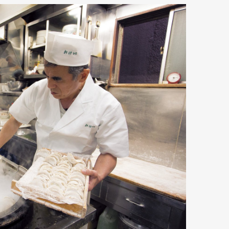
Art&Design
Watch
Fashion
ourmet
Cars
Product
Culture
Lifestyle