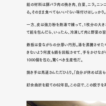
餡の材料は豚バラ肉の挽き肉、白菜、ニラ。ニン
る。そのまま食べてもいいぐらい味付けはしっかり
一方、皮は強力粉を熱湯で練って、1枚分の大き
て餡を包んだら、いったん、冷凍して肉と野菜の
鉄板は昔ながらの分厚い円形。湯を沸騰させた
きないよう何度も鍋を回転させて、手をかけなが
1000個を包む。驚くべき生産性だ。
焼き手は馬道さんただひとり。「自分が休めば店も
紆余曲折を経ての62年目。この店で、この餃子を