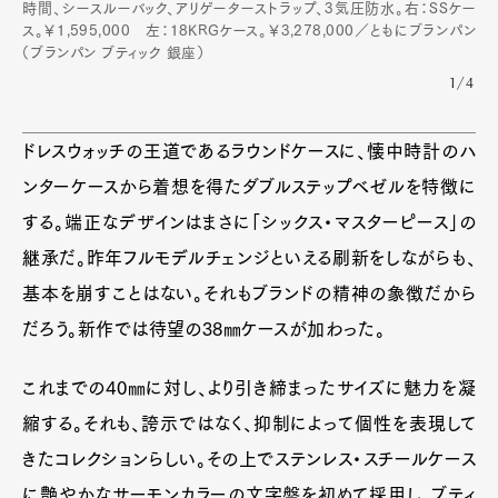
時間、シースルーバック、アリゲーターストラップ、3気圧防水。右：SSケー
ス。￥1,595,000 左：18KRGケース。￥3,278,000／ともにブランパン
（ブランパン ブティック 銀座）
1/4
Pen Membership
Magazine
Official Columnist
About
Contact
ドレスウォッチの王道であるラウンドケースに、懐中時計のハ
ンターケースから着想を得たダブルステップベゼルを特徴に
する。端正なデザインはまさに「シックス・マスターピース」の
Pen Meet
継承だ。昨年フルモデルチェンジといえる刷新をしながらも、
基本を崩すことはない。それもブランドの精神の象徴だから
Pen international
Pen tw
だろう。新作では待望の38㎜ケースが加わった。
これまでの40㎜に対し、より引き締まったサイズに魅力を凝
縮する。それも、誇示ではなく、抑制によって個性を表現して
きたコレクションらしい。その上でステンレス・スチールケース
に艶やかなサーモンカラーの文字盤を初めて採用し、ブティ