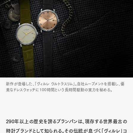
新作が登場した、「ヴィルレ ウルトラスリム」。自社ムーブメントを搭載し、優
美なドレスウォッチに100時間という長時間駆動の実力を秘める。
290年以上の歴史を誇るブランパンは、現存する世界最古の
時計ブランドとして知られる。その伝統が息づく「ヴィルレ」コ