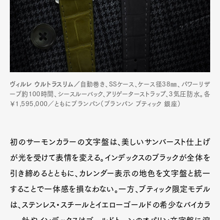
ヴィルレ ウルトラスリム／
自動巻き、SSケース、ケース径38㎜、パワーリザ
ーブ約100時間、シースルーバック、アリゲーターストラップ、3気圧防水。各
￥1,595,000／ともにブランパン（ブランパン ブティック 銀座）
初のサーモンカラーの文字盤は、美しいサンバースト仕上げ
が光を受けて表情を変える。インデックスのブラックが全体を
引き締めるとともに、カレンダー表示の地色を文字盤と統一
することで一体感を損なわない。一方、ブティック限定モデル
は、ステンレス・スチールとイエローゴールドの希少なバイカラ