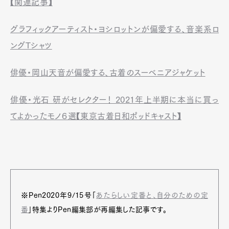
【関連記事】
グラフィックアーティスト・ヨシロットンが偏愛する、音楽系ロ
ングTシャツ
俳優・岡山天音が偏愛する、古着のスーベニアジャケット
俳優・光石 研がセレクター！ 2021年上半期に本当に買っ
てよかったモノ６選【東京古着日和ポッドキャスト】
※Pen2020年9/15号「
あたらしい定番と、自分のための定
番
」特集よりPen編集部が再編集した記事です。