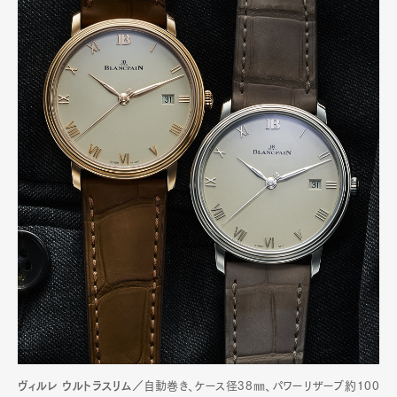
Art&Design
Watch
Fashion
Gourmet
Cars
Product
Culture
Lifestyle
ヴィルレ ウルトラスリム／
自動巻き、ケース径38㎜、パワーリザーブ約100