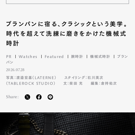
ブランパンに宿る、クラシックという美学。
時代を超えて洗練に磨きをかけた機械式
時計
PR
Watches
Featured
腕時計
機械式時計
ブラン
パン
2026.07.28
写真：渡邉宏基（LATERNE）
スタイリング：石川英次
（TABLEROCK STUDIO）
文：柴田 充
編集：倉持佑次
Share: