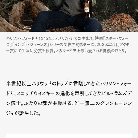
ハリソン・フォード⚫︎1942年、アメリカ・シカゴ生まれ。映画『スター・ウォー
ズ』『インディ・ジョーンズ』シリーズで世界的スターに。2026年3月、アクタ
ー賞にて生涯功労賞を授賞。ハリウッド史上最も愛される俳優のひとり。
半世紀以上ハリウッドのトップに君臨してきたハリソン・フォー
ドと、スコッチウイスキーの進化を牽引してきたビル・ラムズデ
ン博士。ふたりの魂が共鳴する、唯一無二のグレンモーレン
ジィが誕生した。