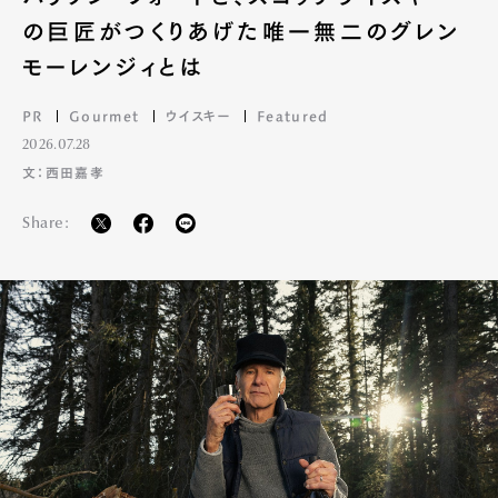
の巨匠がつくりあげた唯一無二のグレン
モーレンジィとは
PR
Gourmet
ウイスキー
Featured
2026.07.28
文：西田嘉孝
Share: