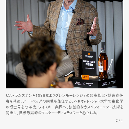
Art&Design
Watch
Fashion
Gourmet
Cars
Product
Culture
Lifestyle
ビル・ラムズデン⚫︎1998年よりグレンモーレンジィの最高蒸留・製造責任
者を務め、アードベッグの同職も兼任する。ヘリオット・ワット大学で生化学
の博士号を取得後、ウイスキー業界へ。独創的なカスクフィニッシュ技術を
開発し、世界最高峰のマスター・ディスティラーと称される。
2/4
Pen Membership
Magazine
Official Columnist
About