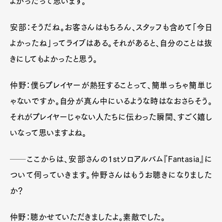
よかったって思います。
安部：そうだね。お客さんはもちろん、スタッフも含めて「今日
よかったね」ってライブはある。それがあると、自分のことは抜
きにしてもよかったと思う。
仲野：僕らプレイヤーが熱狂することって、簡単っちゃ簡単じ
ゃないですか。自分が真ん中にいるような時はなおさらそう。
それがプレイヤーじゃない人たちに伝わった瞬間、すごく嬉し
いなって思いますよね。
Art&Design
Watch
Fashion
Gourmet
Cars
──ここからは、安部さんの
1st
ソロアルバム『
Fantasia
』に
Product
Culture
Lifestyle
ついて伺っていきます。仲野さんはもうお聴きになりました
か？
仲野：聴かせていただきましたよ。素敵でした。
Pen Membership
Magazine