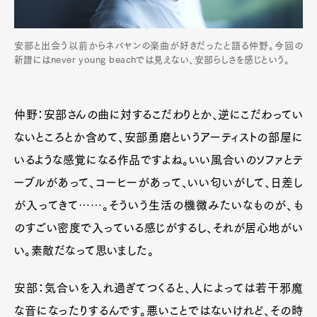
安部と出会う以前からネバヤンの楽曲が好きだったと語る仲野。今回の
新譜にはnever young beachでは見えない、安部らしさを感じという。
仲野：安部さんの曲に対するこだわりとか、逆にこだわってい
ないところとか含めて、
安部勇磨というアーティストの部屋に
いるような感覚になる作品ですよね。いい風合いのソファとテ
ーブルがあって、コーヒーがあって、いい匂いがして、日差し
が入ってきて……。そういう生活の機微みたいなものが、も
のすごい密度で入っている感じがするし、それが居心地がい
い。素敵だなって思いました。
安部：気合いを入れ過ぎてつくると、人によっては若干邪魔
な音になったりするんです。悪いことではないけれど、その時