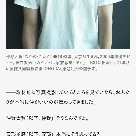
仲野太賀（なかの・たいが）●1993年、東京都生まれ。2006年俳優デビ
ュー。現在放送中のドラマ『#家族募集します』（TBS）に出演中。21年秋
に国際共同製作映画『ONODA（原題）』が公開予定。
──
取材前に写真撮影しているところを見ていたら、おふた
りが本当に仲がいいのが伝わってきました。
仲野太賀（以下、仲野）：そうなんですよ。
安部勇磨（以下、安部）：本当にそう思ってる？