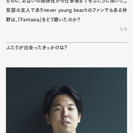
ちろん、お互いの
関係性から仕事感
までをふたりに聞いた。
安部の友人でありnever young beachのファンでもある
仲
野は、
『Fantasia』をどう聴いたのか？
1/3
ふたりが出会ったきっかけは？