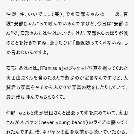
仲野：仲、いいでしょ（笑）。でも安部ちゃんの……あ、普
段“安部ちゃん”って呼んでいるんですけど、今日は“安部さ
ん”で。安部さんとは仲はいいですけど、安部さんのほうが僕
のことを好きですね。会うたびに「最近誘ってくれないね」し
か言わないんですよ。
安部：あははは。『
Fantasia
』のジャケット写真を撮ってくれた
奥山由之くんを含めた
3
人で遊ぶのが定番なんですけど、太
賀君も写真をやるからふたりで写真の話をしたりしていて、
最近僕は呼んでもらえなくて。
仲野：もともと僕が奥山さんと出会って仲を深めていて、奥山
さんがネバヤン（
never young beach）
のライブに誘ってく
れたんですよ。僕、ネバヤンの曲を以前から聴いていたから、