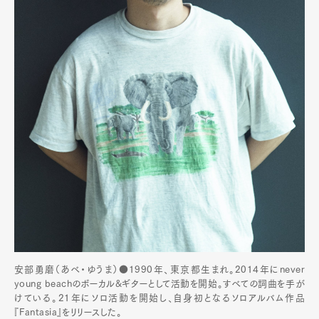
安部勇磨（あべ・ゆうま）●1990年、東京都⽣まれ。2014年にnever
young beachのボーカル&ギターとして活動を開始。すべての詞曲を⼿が
けている。21年にソロ活動を開始し、自身初となるソロアルバム作品
『Fantasia』をリリースした。