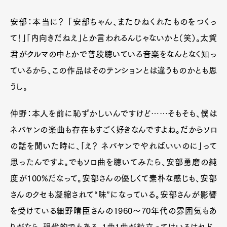
Official Columnist
About
Contact
安部：本当に？ 「安部ちゃん、またひねくれたものをつくっ
て！」「内向きだねえ」とか言われるんじゃないかと（笑）。太賀
君がクルマの中とかで普段聴いている音楽をなんとなく知っ
Pen Meet
ているから、この作品はそのテンションとは違うものかとも思
うし。
Pen international
Pen tw
仲野：本人を前に恥ずかしいんですけど……そもそも、僕は
ネバヤンの楽曲も存在もすごく好きなんですよね。だからソロ
の話を聞いた時に、「え？ ネバヤンでやればいいのに」って
思ったんですよ。でもソロ曲を聴いてみたら、
安部勇磨の純
度が
100%
だなって。安部さんの優しくて素朴な感じも、安部
さんのクセも凝縮されて“味”になっている。
安部さんが影響
を受けている細野晴臣さんの
1960
～
70
年代の雰囲気もあ
りがなら、現代的でもある。
1
曲
1
曲が粒立ってはいるけれど、