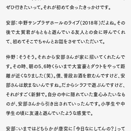
ぜひ行きたいって。それが初めて会ったきっかけです。
安部：中野サンプラザホールのライブ（
2018
年）だよね。その
後で太賀君がもともと遊んでいる友人との会に呼んでくれ
て、初めてそこでちゃんとお話をさせていただいて。
仲野：そうそう。それから安部さんが家に招いてくれたんで
す。その時、朝の
5
、
6
時くらいまで大富豪とダウトをやって距
離が近くなりました（笑）。僕、普段お酒を飲むんですけど、安
部さんは飲まないんですね。だからシラフで遊ぶんですけど、
それがすごく新鮮で。自分の中に隠れていた童心みたいなも
のが、安部さんから引き出されていったんです。小学生や中
学生の頃に友達と遊んでいたような感覚で。
安部：いまではどちらかが唐突に「今日なにしてんの？」って