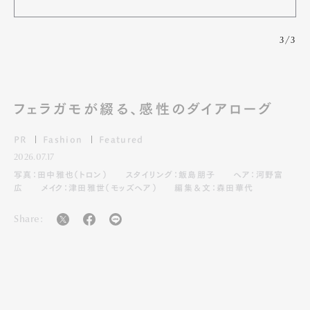
3/3
フェラガモが綴る、感性のダイアローグ
PR
Fashion
Featured
2026.07.17
写真：田中雅也（トロン）
スタイリング：飯島朋子
ヘア：河野富
広
メイク：津田雅世（モッズヘア）
編集＆文：森田華代
Share: