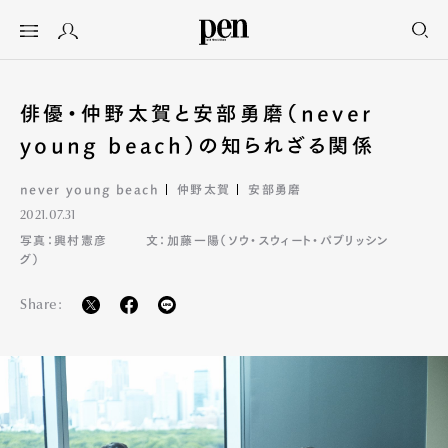
俳優・仲野太賀と安部勇磨（never
young beach）の知られざる関係
never young beach
仲野太賀
安部勇磨
2021.07.31
写真：興村憲彦
文：加藤一陽（ソウ・スウィート・パブリッシン
グ）
Share: