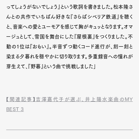
ってしょうがないでしょう』という歌詞を書きました。松本隆さ
んとの共作でいちばん好きな『さらばシベリア鉄道』を聴く
と、音楽への愛とユーモアを感じて胸がキュッとなります。オマ
ージュとして、雪国を舞台にした『屋根裏』をつくりました。不
動の1位は『おもい』。半音ずつ動くコード進行が、刻一刻と
染まる夕暮れを穏やかに切り取ります。多重録音への憧れが
芽生えて、『野暮』という曲で挑戦しました」
Art&Design
Watch
Fashion
Gourmet
Cars
【関連記事】吉澤嘉代子が選ぶ、井上陽水楽曲のMY
Product
Culture
Lifestyle
BEST 3
Pen Membership
Magazine