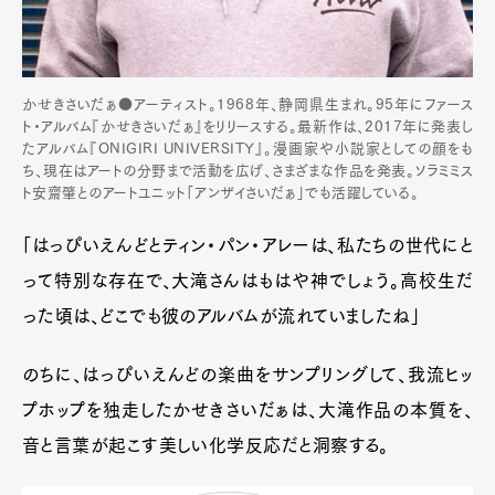
かせきさいだぁ●アーティスト。1968年、静岡県生まれ。95年にファース
ト・アルバム『かせきさいだぁ』をリリースする。最新作は、2017年に発表し
たアルバム『ONIGIRI UNIVERSITY』。漫画家や小説家としての顔をも
ち、現在はアートの分野まで活動を広げ、さまざまな作品を発表。ソラミミス
ト安齋肇とのアートユニット「アンザイさいだぁ」でも活躍している。
「はっぴいえんどとティン・パン・アレーは、私たちの世代にと
って特別な存在で、大滝さんはもはや神でしょう。高校生だ
った頃は、どこでも彼のアルバムが流れていましたね」
のちに、はっぴいえんどの楽曲をサンプリングして、我流ヒッ
プホップを独走したかせきさいだぁは、大滝作品の本質を、
音と言葉が起こす美しい化学反応だと洞察する。