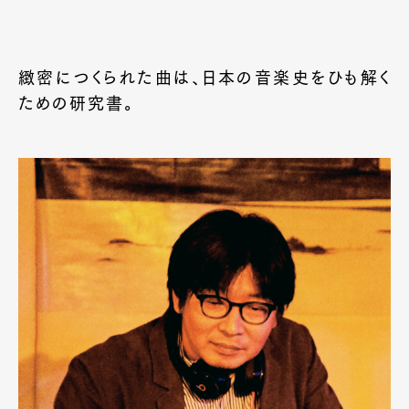
Official Columnist
About
Contact
緻密につくられた曲は、日本の音楽史をひも解く
ための研究書。
Pen Meet
Pen international
Pen tw