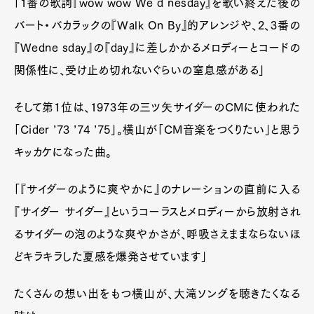
「1番の歌詞『wow wow We d nesday』を歌い終えた後の
バート・バカラックの『Walk On By』的アレンジや、2、3番の
『Wedne sday』の『day』に差しかかるメロディーとコードの
関係性に、受け止め切れないぐらいの窒息感がある」
そして第1位は、1973年の三ツ矢サイダーのCMに使われた
「Cider ’73 ’74 ’75」。横山が「CM音楽をつくりたい」と思う
キッカケになった曲。
「『サイダーのように爽やかに』のナレーションの直前に入る
『サイダー サイダー』というコーラスとメロディーから放射され
るサイダーの泡のような爽やかさが、呼吸さえままならないほ
どキラキラした夏感を爆発させています」
たくさんの想い出をもつ横山が、大滝ソングを聴きたくなる