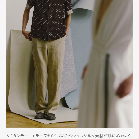
左：ガンチーニモチーフをちりばめたシャツはシルク素材が肌に心地よく、