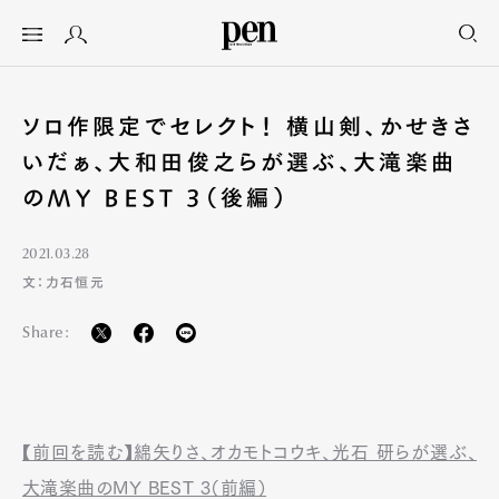
ソロ作限定でセレクト！ 横山剣、かせきさ
いだぁ、大和田俊之らが選ぶ、大滝楽曲
のMY BEST 3（後編）
2021.03.28
文：力石恒元
Share:
【前回を読む】綿矢りさ、オカモトコウキ、光石 研らが選ぶ、
大滝楽曲のMY BEST 3（前編）