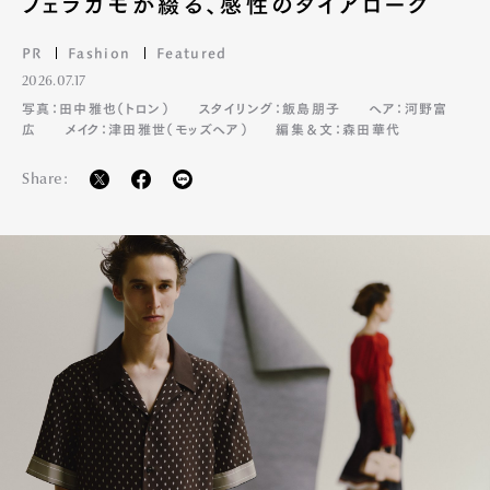
フェラガモが綴る、感性のダイアローグ
PR
Fashion
Featured
2026.07.17
写真：田中雅也（トロン）
スタイリング：飯島朋子
ヘア：河野富
広
メイク：津田雅世（モッズヘア）
編集＆文：森田華代
Share: