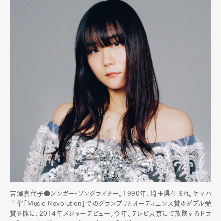
吉澤嘉代子●シンガー・ソングライター。1990年、埼玉県生まれ。ヤマハ
主催「Music Revolution」でのグランプリとオーディエンス賞のダブル受
賞を機に、2014年メジャーデビュー。今年、テレビ東京にて放映するドラ