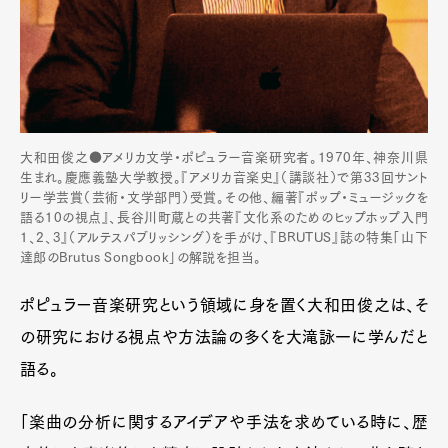
大和田俊之●アメリカ文学・ポピュラー音楽研究者。1970年、神奈川県
生まれ。慶應義塾大学教授。『アメリカ音楽史』（講談社）で第33回サント
リー学芸賞（芸術・文学部門）受賞。その他、編著『ポップ・ミュージックを
語る10の視点』、長谷川町蔵との共著『文化系のためのヒップホップ入門
1、2、3』（アルテスパブリッシング）を手がけ、『BRUTUS』誌の特集「山下
達郎のBrutus Songbook」の解説を担当。
ポピュラー音楽研究という領域に身を置く大和田俊之は、そ
の研究における視点や方法論の多くを大滝詠一に学んだと
語る。
「楽曲の分析に関するアイデアや手法を求めている時に、歴