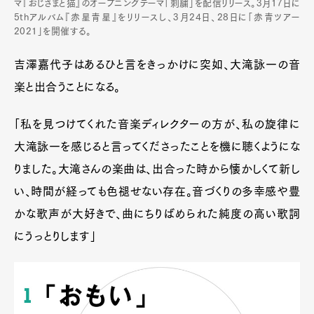
マ『おじさまと猫』のオープニングテーマ「刺繍」を配信リリース。3月17日に
5thアルバム『赤星青星』をリリースし、3月24日、28日に「赤青ツアー
2021」を開催する。
吉澤嘉代子はあるひと言をきっかけに突如、大滝詠一の音
楽と出合うことになる。
「私を見つけてくれた音楽ディレクターの方が、私の旋律に
大滝詠一を感じると言ってくださったことを機に聴くようにな
りました。大滝さんの楽曲は、出合った時から懐かしくて新し
い、時間が経っても色褪せない存在。音づくりの多幸感や豊
かな歌声が大好きで、曲にちりばめられた純度の高い歌詞
にうっとりします」