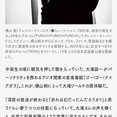
横山 剣（クレイジーケンバンド）●ミュージシャン。1960年、神奈川県生ま
れ。98年にアルバム『PUNCH!PUNCH!PUNCH!』でクレイジーケンバン
ドとしてデビュー。横山剣を中心にロック、ソウル、ファンク、歌謡曲などを織
り交ぜた雑食性のあるサウンドを展開する。2020年には、記念すべき20
枚目のアルバム『NOW』をリリースし、15年ぶりの日本武道館公演を開催
した。
中高生の頃に眠気を押して聴き入っていた、大滝詠一がパ
ーソナリティを務めるラジオ関東の音楽番組『ゴー!ゴー!ナイ
アガラ』。これが、横山剣にとって大滝ワールドの原体験だ。
「深夜の放送が終わると『あれは幻だったんだろうか?』と思
うぐらい夢うつつの状態になっていて。大滝さんの声を聴く
と、甘美な妄想楽園のような世界に包まれるんです。それが