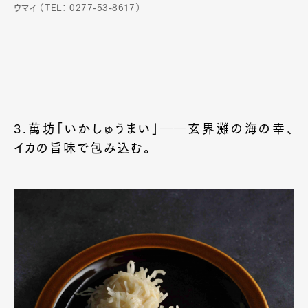
ウマイ （TEL： 0277-53-8617）
3.萬坊「いかしゅうまい」――玄界灘の海の幸、
イカの旨味で包み込む。