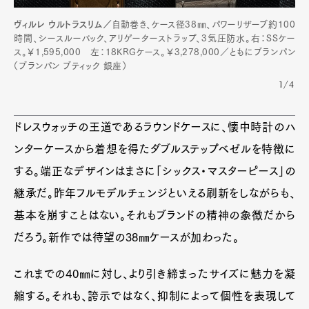
ヴィルレ ウルトラスリム／
自動巻き、ケース径38㎜、パワーリザーブ約100
時間、シースルーバック、アリゲーターストラップ、3気圧防水。右：SSケー
ス。￥1,595,000 左：18KRGケース。￥3,278,000／ともにブランパン
（ブランパン ブティック 銀座）
1/4
ドレスウォッチの王道であるラウンドケースに、懐中時計のハ
ンターケースから着想を得たダブルステップベゼルを特徴に
する。端正なデザインはまさに「シックス・マスターピース」の
継承だ。昨年フルモデルチェンジといえる刷新をしながらも、
基本を崩すことはない。それもブランドの精神の象徴だから
だろう。新作では待望の38㎜ケースが加わった。
これまでの40㎜に対し、より引き締まったサイズに魅力を凝
縮する。それも、誇示ではなく、抑制によって個性を表現して