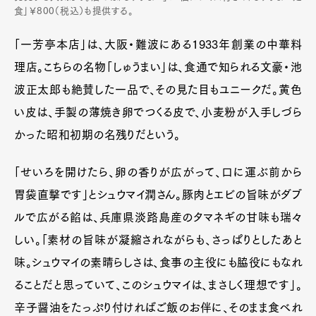
食」￥800（税込）も提供する。
「一芳亭本店」は、大阪・難波にある1933年創業の中華料
理店。こちらの名物「しゅうまい」は、食通で知られる文豪・池
波正太郎も絶賛した一品で、その見た目もユニークだ。黄色
い皮は、手製の薄焼き卵でつくる皮で、小麦粉が入手しづら
かった昭和初期の名残りだという。
「せいろを開けたら、卵の香りが広がって、口に運ぶ前から
胃袋直撃です」とシュウマイ潤さん。豚肉とエビの旨味がダブ
ルで広がる餡は、兵庫県淡路島産のタマネギの甘味も瑞々
しい。「素材の旨味が凝縮されながらも、さっぱりとしたあと
味。シュウマイの素晴らしさは、食事の主役にも脇役にもなれ
ることだと思っていて、このシュウマイは、まさしく理想です」。
辛子醤油をたっぷり付ければご飯のお伴に、そのまま食べれ