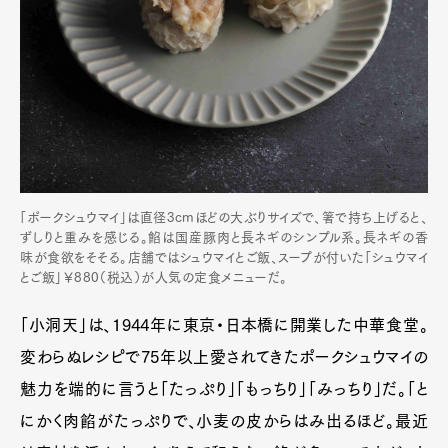
「ポークシュウマイ」は直径3cmほどの大ぶりサイズで、箸で持ち上げると、
ずしりと重みを感じる。餡は国産豚肉と長ネギのシンプル系。長ネギの香
味が食欲をそそる。店舗ではシュウマイとご飯、スープが付いた「シュウマイ
とご飯」￥880（税込）が人気の定食メニューだ。
「小洞天」は、1944年に東京・日本橋に開業した中華食堂。
変わらぬレシピで75年以上愛されてきたポークシュウマイの
魅力を端的に言うと「たっぷり」「もっちり」「みっちり」だ。「と
にかく肉餡がたっぷりで、小麦の皮からはみ出るほど。最近