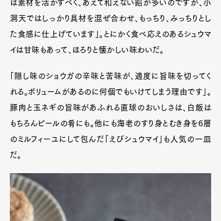
は素材を活かすべく、あえて和えない餡が多いのですが、小
洞天ではしっかり具材を混ぜ合わせ、もっちり、みっちりとし
た食感に仕上げています」。とにかく食べ応えのあるシュウマ
イは甘味もあって、ほろりと懐かしい味わいだ。
「隠し味のショウガの辛味と苦味が、適度に旨味を切ってく
れる。ボリュームがあるのに何個でもいけてしまう理由です」。
豚肉と玉ネギの旨味があふれる直球のおいしさは、白飯は
もちろんビールの肴にも。他にも海老のすり身とむき身を6層
のミルフィーユにして包んだ「えびシュウマイ」も人気の一皿
だ。