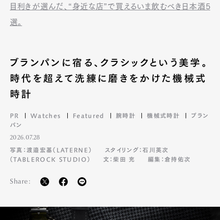
目利きが選んだ、“身近な店”で買えるいま飲むべき日本酒5
選。
ブランパンに宿る、クラシックという美学。
時代を超えて洗練に磨きをかけた機械式
時計
PR
Watches
Featured
腕時計
機械式時計
ブラン
パン
2026.07.28
写真：渡邉宏基（LATERNE）
スタイリング：石川英次
（TABLEROCK STUDIO）
文：柴田 充
編集：倉持佑次
Share: