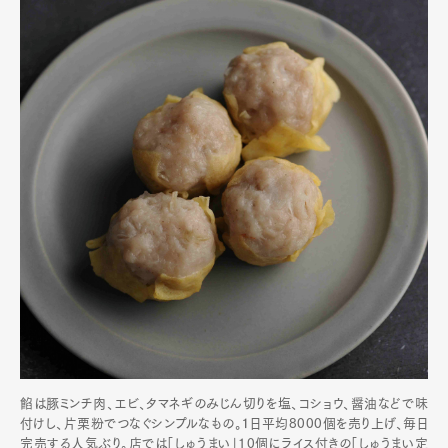
餡は豚ミンチ肉、エビ、タマネギのみじん切りを塩、コショウ、醤油などで味
付けし、片栗粉でつなぐシンプルなもの。１日平均8000個を売り上げ、毎日
完売する人気ぶり。店では「しゅうまい」10個にライス付きの「しゅうまい定