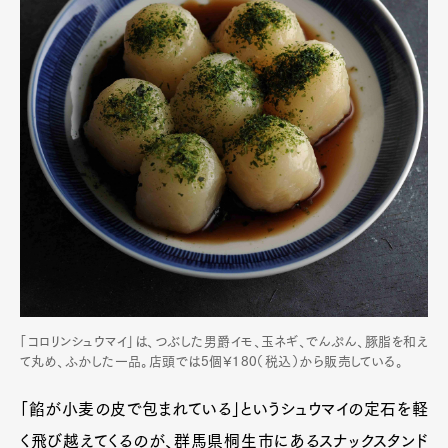
「コロリンシュウマイ」は、つぶした男爵イモ、玉ネギ、でんぷん、豚脂を和え
て丸め、ふかした一品。店頭では5個¥180（税込）から販売している。
「餡が小麦の皮で包まれている」というシュウマイの定石を軽
く飛び越えてくるのが、群馬県桐生市にあるスナックスタンド