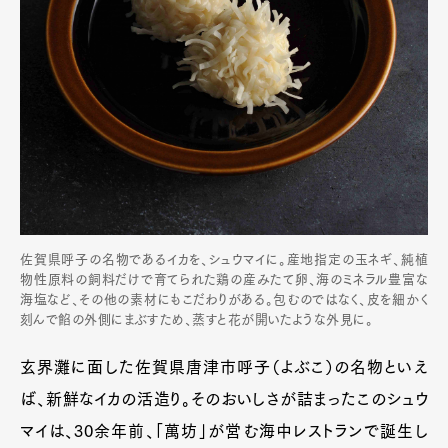
佐賀県呼子の名物であるイカを、シュウマイに。産地指定の玉ネギ、純植
物性原料の飼料だけで育てられた鶏の産みたて卵、海のミネラル豊富な
海塩など、その他の素材にもこだわりがある。包むのではなく、皮を細かく
刻んで餡の外側にまぶすため、蒸すと花が開いたような外見に。
玄界灘に面した佐賀県唐津市呼子（よぶこ）の名物といえ
ば、新鮮なイカの活造り。そのおいしさが詰まったこのシュウ
マイは、30余年前、「萬坊」が営む海中レストランで誕生し