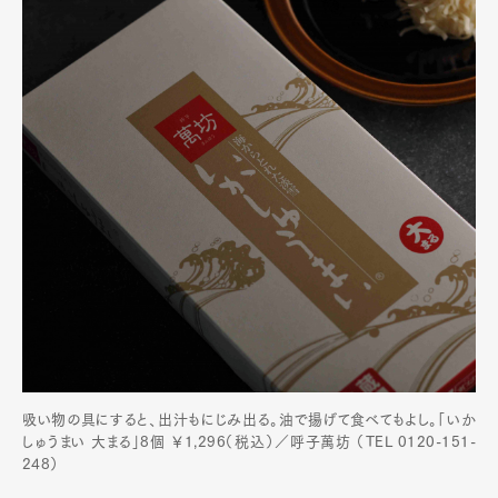
Art&Design
Watch
Fashion
Gourmet
Cars
Product
Culture
Lifestyle
吸い物の具にすると、出汁もにじみ出る。油で揚げて食べてもよし。「いか
しゅうまい 大まる」8個 ￥1,296（税込）／呼子萬坊 （TEL 0120-151-
248）
Pen Membership
Magazine