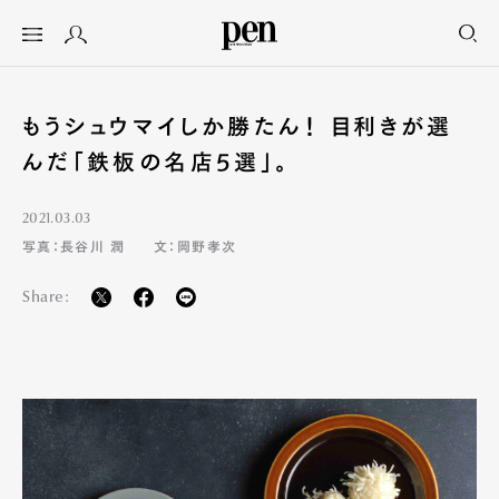
もうシュウマイしか勝たん！ 目利きが選
んだ「鉄板の名店5選」。
2021.03.03
写真：長谷川 潤
文：岡野孝次
Share: