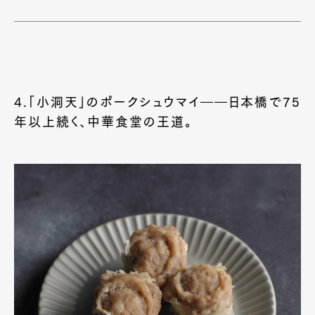
Official Columnist
About
Contact
Pen Meet
4.「小洞天」のポークシュウマイ――日本橋で75
年以上続く、中華食堂の王道。
Pen international
Pen tw