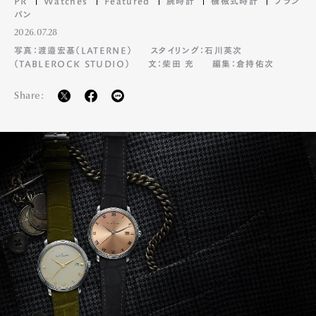
PR
Watches
Featured
腕時計
機械式時計
ブラン
パン
2026.07.28
写真：渡邉宏基（LATERNE）
スタイリング：石川英次
（TABLEROCK STUDIO）
文：柴田 充
編集：倉持佑次
Share: