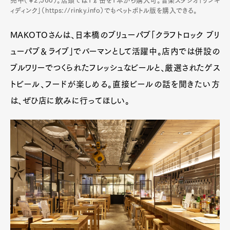
売中（￥2,560）。店頭では1ℓ缶を1本から購入可。音楽スタジオ「リンキ
ィディンク」（https://rinky.info）でもペットボトル版を購入できる。
MAKOTOさんは、日本橋のブリューパブ「クラフトロック ブリ
ューパブ＆ライブ」でバーマンとして活躍中。店内では併設の
ブルワリーでつくられたフレッシュなビールと、厳選されたゲス
トビール、フードが楽しめる。直接ビールの話を聞きたい方
は、ぜひ店に飲みに行ってほしい。