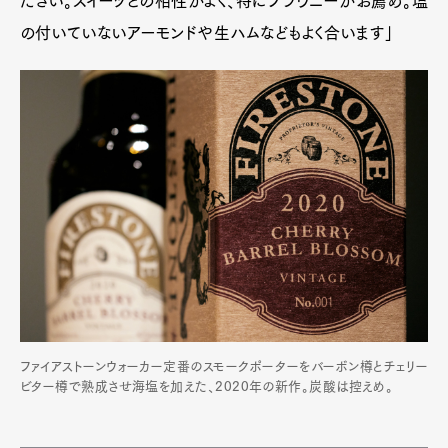
ださい。スイーツとの相性がよく、特にブラウニーがお薦め。塩
Official Columnist
About
の付いていないアーモンドや生ハムなどもよく合います」
Contact
Pen Meet
Pen international
Pen tw
ファイアストーンウォーカー定番のスモークポーターをバーボン樽とチェリー
ビター樽で熟成させ海塩を加えた、2020年の新作。炭酸は控えめ。