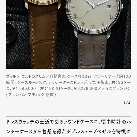
ヴィルレ ウルトラスリム／
自動巻き、ケース径38㎜、パワーリザーブ約100
時間、シースルーバック、アリゲーターストラップ、3気圧防水。右：SSケー
ス。￥1,595,000 左：18KRGケース。￥3,278,000／ともにブランパン
（ブランパン ブティック 銀座）
1/4
ドレスウォッチの王道であるラウンドケースに、懐中時計のハ
ンターケースから着想を得たダブルステップベゼルを特徴に