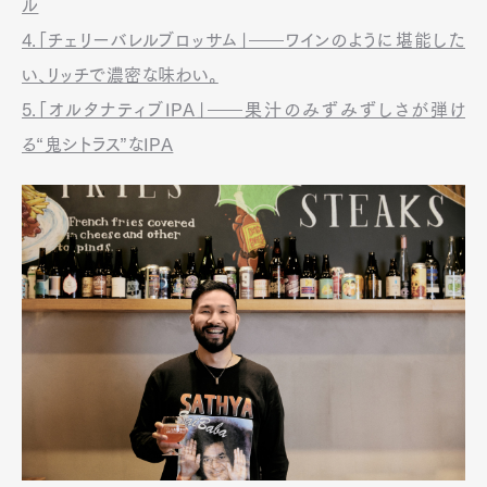
ル
4.「チェリーバレルブロッサム」――ワインのように堪能した
い、リッチで濃密な味わい。
5.「オルタナティブIPA」――果汁のみずみずしさが弾け
る“鬼シトラス”なIPA