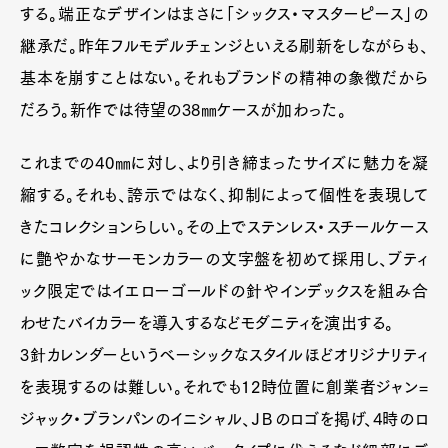
する。端正なデザインはまさに「シックス・マスターピース」の
継承だ。昨年フルモデルチェンジといえる刷新をしながらも、
基本を崩すことはない。それもブランドの精神の象徴だから
だろう。新作では待望の38㎜ケースが加わった。
これまでの40㎜に対し、より引き締まったサイズに魅力を凝
縮する。それも、誇示ではなく、抑制によって個性を表現して
きたコレクションらしい。その上でステンレス・スチールケース
に艶やかなサーモンカラーの文字盤を初めて採用し、ブティ
ック限定ではイエローゴールドの針やインデックスを組み合
わせたバイカラーを導入するなどモダニティを演出する。
3針カレンダーというベーシックなスタイルほどオリジナリティ
を表現するのは難しい。それでも12時位置に創業者ジャン=
ジャック・ブランパンのイニシャル、ＪＢのロゴを掲げ、4時のロ