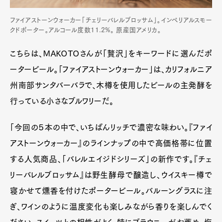
ファイアストーンウォーカー「チェリーバレルブロッサム」。インペリアルスモー
クドポーター。アルコール度数11.2%。 原産国アメリカ。
こちらは、MAKOTOさんが「贅沢」をキーワードに選んだポ
ータービール。「ファイアストーンウォーカー」は、カリフォルニア
州南部サンタバーバラで、木樽を使用したビールの主発酵を
行っている小さなブルワリーだ。
「今回の５本の中で、いちばんリッチで濃密な味わい。『ファイ
Art&Design
Watch
Fashion
アストーンウォーカー』のラインナップの中で高価格帯に位置
Gourmet
Cars
する人気商品、「バレルエイジドシリーズ」の新作です。『チェ
Product
Culture
Lifestyle
リーバレルブロッサム』は野生酵母で醸造し、ウイスキー樽で
寝かせて燻香を付けたポータービール。バルーングラスに注
ぎ、ワインのように温度変化も楽しみながら香りを楽しんでく
Pen Membership
Magazine