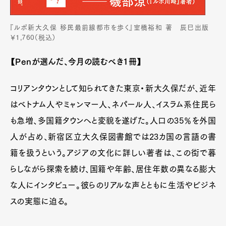
『ルポ新大久保 移民最前線都市を歩く』室橋裕和 著 辰巳出版
￥1,760（税込）
【Penが選んだ、今月の読むべき1冊】
コリアンタウンとして知られてきた東京・新大久保だが、近年
はベトナム人やミャンマー人、ネパール人、イスラム系住民ら
も急増、多国籍タウンへと変貌を遂げた。人口の35％を外国
人が占め、新宿区立大久保図書館では23カ国の言語の書
籍を扱うという。アジアの文化に詳しい著者は、この街で暮
らしながら探索を続け、国籍や年齢、居住年数の異なる膨大
な人にインタビュー。彼らのリアルな声とともに生活やビジネ
スの実態に迫る。