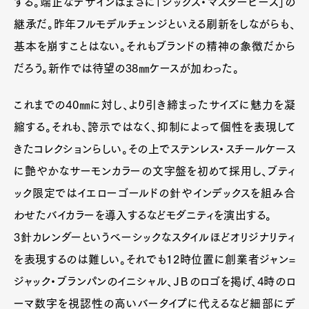
する。端正なデザインはまさに「シックス・マスターピース」の
継承だ。昨年フルモデルチェンジといえる刷新をしながらも、
基本を崩すことはない。それもブランドの精神の象徴だから
だろう。新作では待望の38㎜ケースが加わった。
これまでの40㎜に対し、より引き締まったサイズに魅力を凝
縮する。それも、誇示ではなく、抑制によって個性を表現して
きたコレクションらしい。その上でステンレス・スチールケース
に艶やかなサーモンカラーの文字盤を初めて採用し、ブティ
ック限定ではイエローゴールドの針やインデックスを組み合
わせたバイカラーを導入するなどモダニティを演出する。
3針カレンダーというベーシックなスタイルほどオリジナリティ
を表現するのは難しい。それでも12時位置に創業者ジャン=
ジャック・ブランパンのイニシャル、ＪＢのロゴを掲げ、4時のロ
ーマ数字を視認性の高いバータイプに代えるなど細部にデ