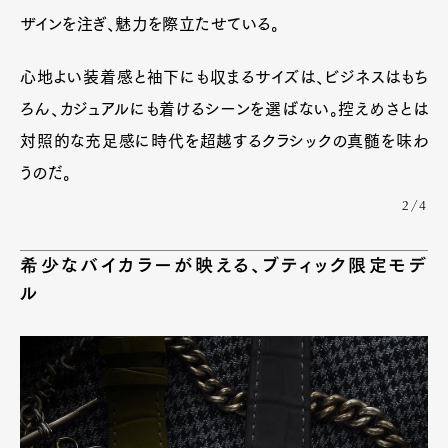
ザインを注ぎ、魅力を際立たせている。
心地よい装着感と袖下にも収まるサイズは、ビジネスはもち
ろん、カジュアルにも着けるシーンを選ばない。控えめさとは
対照的な充足感に時代を超越するクラシックの真髄を味わ
うのだ。
2/4
希少なバイカラーが映える、ブティック限定モデ
Art&Design
Watch
Fashion
ル
Gourmet
Cars
Product
Culture
Lifestyle
Pen Membership
Magazine