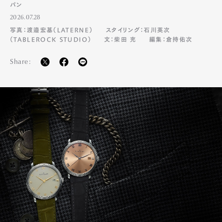
パン
2026.07.28
写真：渡邉宏基（LATERNE）
スタイリング：石川英次
（TABLEROCK STUDIO）
文：柴田 充
編集：倉持佑次
Share: