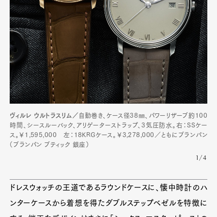
ヴィルレ ウルトラスリム／
自動巻き、ケース径38㎜、パワーリザーブ約100
時間、シースルーバック、アリゲーターストラップ、3気圧防水。右：SSケー
ス。￥1,595,000 左：18KRGケース。￥3,278,000／ともにブランパン
（ブランパン ブティック 銀座）
1/4
ドレスウォッチの王道であるラウンドケースに、懐中時計のハ
ンターケースから着想を得たダブルステップベゼルを特徴に