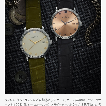
Official Columnist
About
Contact
Pen Meet
Pen international
Pen tw
ヴィルレ ウルトラスリム／
自動巻き、SSケース、ケース径38㎜、パワーリザ
ーブ約100時間、シースルーバック、アリゲーターストラップ、3気圧防水。各