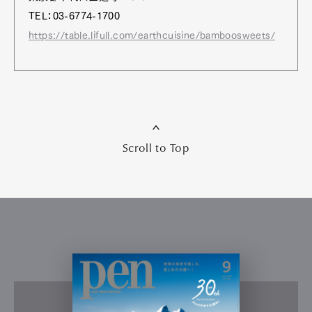
TEL：03-6774-1700
https://table.lifull.com/earthcuisine/bamboosweets/
Scroll to Top