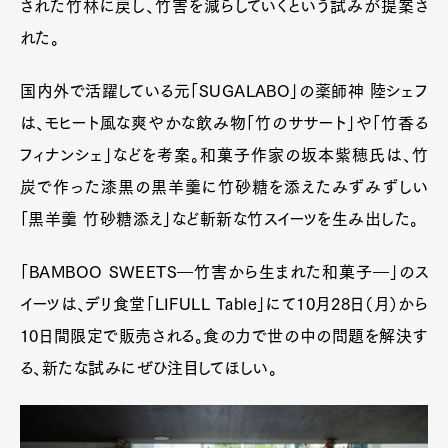
された⽵林に戻し、⽵害を減らしていくという試みが提案さ
れた。
国内外で活躍している元「SUGALABO」の薬師神 陸シェフ
は、モヒート風な爽やかな飲み物「竹のササート」や「竹香る
フィナンシェ」などを考案。和菓子作家の坂本紫穂氏は、竹
炭で作った漆黒の黒羊羹に竹砂糖を添えたみずみずしい
「黒羊羹 竹砂糖添え」など斬新な竹スイーツを生み出した。
「BAMBOO SWEETS―竹害から生まれた和菓子―」のス
イーツは、デリ食堂「LIFULL Table」にて10月28日（月）から
10日間限定で販売される。食の力で世の中の問題を解決す
る、新たな試みにぜひ注目してほしい。