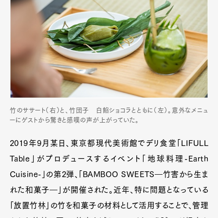
竹のササート（右）と、竹団子 白餡ショコラとともに（左）。意外なメニュ
ーにゲストから驚きと感嘆の声が上がっていた。
2019年9月某日、東京都現代美術館でデリ食堂「LIFULL
Table」がプロデュースするイベント「地球料理-Earth
Cuisine-」の第2弾、「BAMBOO SWEETS―竹害から生ま
れた和菓子―」が開催された。近年、特に問題となっている
「放置⽵林」の⽵を和菓⼦の材料として活⽤することで、管理