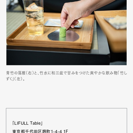
青竹の落雁（右）と、竹水に和三盆で甘みをつけた爽やかな飲み物「竹し
ずく」（左）。
「LIFULL Table」
東京都千代田区麹町1-4-4 1F