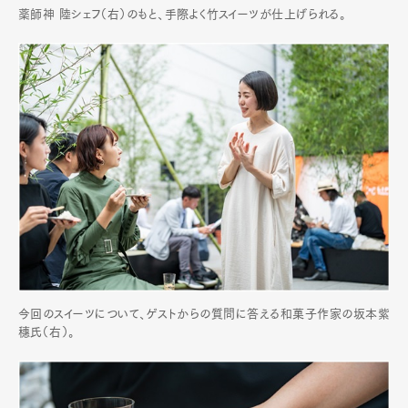
Art&Design
Watch
Fashion
薬師神 陸シェフ（右）のもと、手際よく竹スイーツが仕上げられる。
Gourmet
Cars
Product
Culture
Lifestyle
Pen Membership
Magazine
Official Columnist
About
Contact
Pen Meet
Pen international
Pen tw
今回のスイーツについて、ゲストからの質問に答える和菓子作家の坂本紫
穗氏（右）。