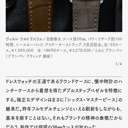
ヴィルレ ウルトラスリム／
自動巻き、ケース径38㎜、パワーリザーブ約100
時間、シースルーバック、アリゲーターストラップ、3気圧防水。右：SSケー
ス。￥1,595,000 左：18KRGケース。￥3,278,000／ともにブランパン
（ブランパン ブティック 銀座）
1/4
ドレスウォッチの王道であるラウンドケースに、懐中時計のハ
ンターケースから着想を得たダブルステップベゼルを特徴に
する。端正なデザインはまさに「シックス・マスターピース」の
継承だ。昨年フルモデルチェンジといえる刷新をしながらも、
基本を崩すことはない。それもブランドの精神の象徴だから
だろう。新作では待望の38㎜ケースが加わった。