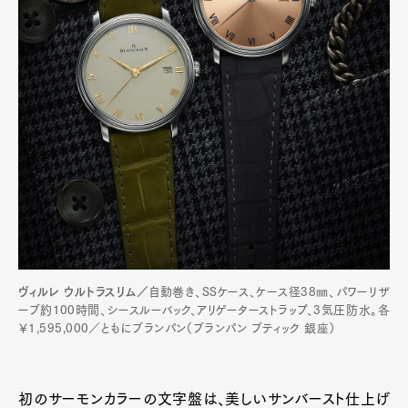
Pen Meet
Pen international
Pen tw
ヴィルレ ウルトラスリム／
自動巻き、SSケース、ケース径38㎜、パワーリザ
ーブ約100時間、シースルーバック、アリゲーターストラップ、3気圧防水。各
￥1,595,000／ともにブランパン（ブランパン ブティック 銀座）
初のサーモンカラーの文字盤は、美しいサンバースト仕上げ