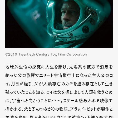
©2019 Twentieth Century Fox Film Corporation
地球外生命の探究に人生を懸け、太陽系の彼方で消息を
絶った父の影響でエリート宇宙飛行士になった主人公のロ
イ。月日が経ち、父が人類存亡のカギを握る存在として生き
残っていたことを知る。ロイは父を探し出して人類を救うため
に、宇宙へと向かうことに……。スケール感あふれる映像で
描かれる、父と子のつながりの物語。ブラッド・ピットが製作と
主演を務め、見る者をリアルな“星の彼方”へと誘うSF大作