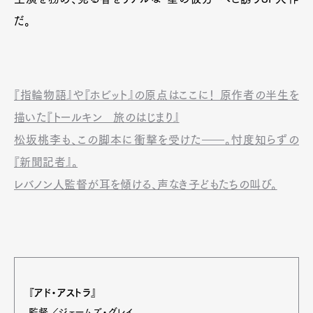
だ。
『指輪物語』や『ホビット』の原点はここに！ 原作者の半生を
描いた『トールキン 旅のはじまり』
松坂桃李も、この脚本に衝撃を受けた――。忖度知らずの
『新聞記者』。
レバノン人監督が耳を傾ける、声なき子どもたちの叫び。
『アド・アストラ』
監督／ジェームズ・グレイ