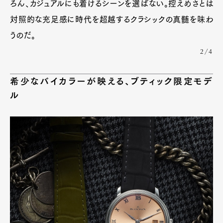
ろん、カジュアルにも着けるシーンを選ばない。控えめさとは
対照的な充足感に時代を超越するクラシックの真髄を味わ
うのだ。
2/4
希少なバイカラーが映える、ブティック限定モデ
ル
Art&Design
Watch
Fashion
Gourmet
Cars
Product
Culture
Lifestyle
Pen Membership
Magazine
Official Columnist
About
Contact