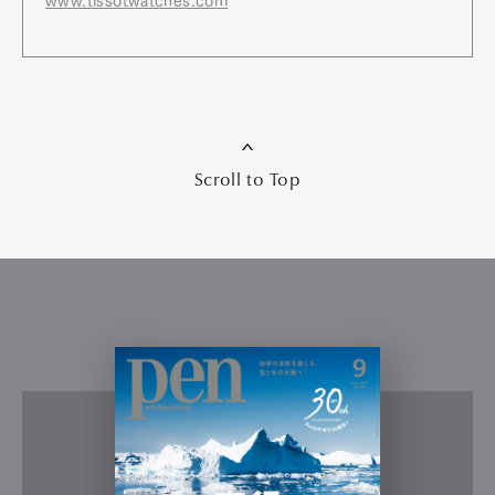
www.tissotwatches.com
Scroll to Top