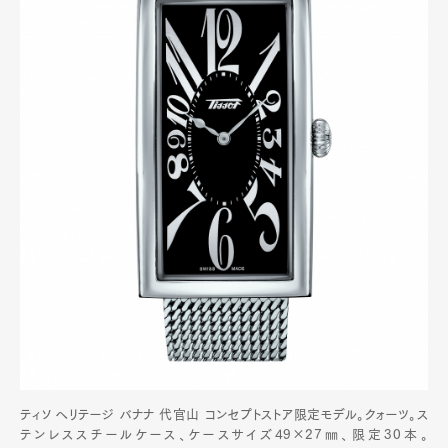
Product
Culture
Lifestyle
Pen Membership
Magazine
Official Columnist
About
Contact
Pen Meet
Pen international
Pen tw
ティソ ヘリテージ バナナ 代官山 コンセプトストア限定モデル。クォーツ。ス
テンレススチールケース、ケースサイズ49×27㎜、限定30本。