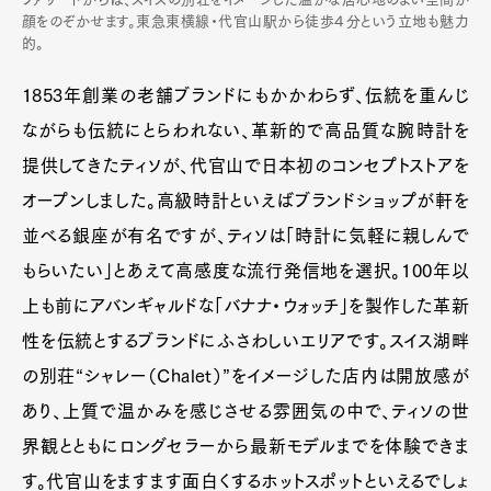
顔をのぞかせます。東急東横線・代官山駅から徒歩４分という立地も魅力
的。
1853年創業の老舗ブランドにもかかわらず、伝統を重んじ
ながらも伝統にとらわれない、革新的で高品質な腕時計を
提供してきたティソが、代官山で日本初のコンセプトストアを
オープンしました。高級時計といえばブランドショップが軒を
並べる銀座が有名ですが、ティソは「時計に気軽に親しんで
もらいたい」とあえて高感度な流行発信地を選択。100年以
上も前にアバンギャルドな「バナナ・ウォッチ」を製作した革新
性を伝統とするブランドにふさわしいエリアです。スイス湖畔
の別荘“シャレー（Chalet）”をイメージした店内は開放感が
あり、上質で温かみを感じさせる雰囲気の中で、ティソの世
界観とともにロングセラーから最新モデルまでを体験できま
す。代官山をますます面白くするホットスポットといえるでしょ