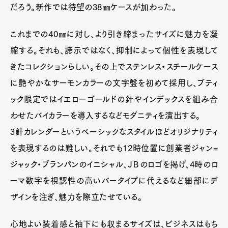
Art&Design
Watch
Fashion
だろう。新作では待望の38㎜ケースが加わった。
Gourmet
Cars
これまでの40㎜に対し、より引き締まったサイズに魅力を凝
Product
Culture
Lifestyle
縮する。それも、誇示ではなく、抑制によって個性を表現して
きたコレクションらしい。その上でステンレス・スチールケース
に艶やかなサーモンカラーの文字盤を初めて採用し、ブティ
Pen Membership
Magazine
Official Columnist
About
ック限定ではイエローゴールドの針やインデックスを組み合
Contact
わせたバイカラーを導入するなどモダニティを演出する。
3針カレンダーというベーシックなスタイルほどオリジナリティ
を表現するのは難しい。それでも12時位置に創業者ジャン=
Pen Meet
ジャック・ブランパンのイニシャル、ＪＢのロゴを掲げ、4時のロ
Pen international
Pen tw
ーマ数字を視認性の高いバータイプに代えるなど細部にデ
ザインを注ぎ、魅力を際立たせている。
心地よい装着感と袖下にも収まるサイズは、ビジネスはもち