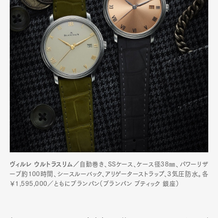
ヴィルレ ウルトラスリム／
自動巻き、SSケース、ケース径38㎜、パワーリザ
ーブ約100時間、シースルーバック、アリゲーターストラップ、3気圧防水。各
￥1,595,000／ともにブランパン（ブランパン ブティック 銀座）