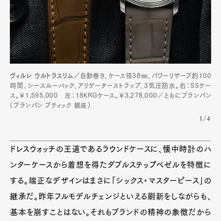
ヴィルレ ウルトラスリム／
自動巻き、ケース径38㎜、パワーリザーブ約100
時間、シースルーバック、アリゲーターストラップ、3気圧防水。右：SSケー
ス。￥1,595,000 左：18KRGケース。￥3,278,000／ともにブランパン
（ブランパン ブティック 銀座）
1/4
ドレスウォッチの王道であるラウンドケースに、懐中時計のハ
ンターケースから着想を得たダブルステップベゼルを特徴に
する。端正なデザインはまさに「シックス・マスターピース」の
継承だ。昨年フルモデルチェンジといえる刷新をしながらも、
基本を崩すことはない。それもブランドの精神の象徴だから