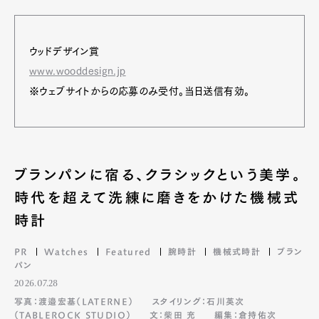
ウッドデザイン賞
www.wooddesign.jp
※ウェブサイトからの応募のみ受付。当日送信有効。
ブランパンに宿る、クラシックという美学。
時代を超えて洗練に磨きをかけた機械式
時計
PR
Watches
Featured
腕時計
機械式時計
ブラン
パン
2026.07.28
写真：渡邉宏基（LATERNE）
スタイリング：石川英次
（TABLEROCK STUDIO）
文：柴田 充
編集：倉持佑次