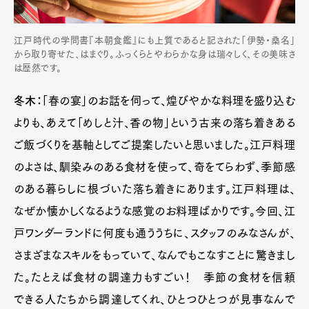
江戸時代の学問書『本朝食鑑』にも上質であると記された「伊勢・桑名」
から取り寄せた、はまぐり。ふっくらとやわらかな身は瑞々しく、その美味さ
は歴然です。
冬木：
「春の宴」のお話を伺って、煌びやかな料理を盛り込む
よりも、あえて「めしと汁、香の物」という古来の落ち着きある
ご飯づくりを基軸としてご提案したいと思いました。江戸料理
のよさは、馴染みのある食材を使って、奇をてらわず、季節感
のある暮らしに根づいた落ち着きにあります。江戸料理は、
なぜか懐かしくなるような感覚のお料理ばかりです。今回、江
戸ワンダーランドに何度も通ううちに、スタッフのみなさんが、
さまざまなスキルをもっていて、なんでもこなすことに驚きまし
た。たとえば食材の調達力もすごい！ 季節の食材を信頼
できる人たちから調達してくれ、ひとつひとつが見事なんで