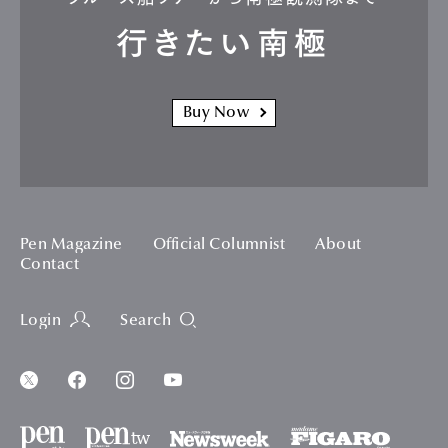
行きたい南極
Buy Now
Pen Magazine
Official Columnist
About
Contact
Login
Search