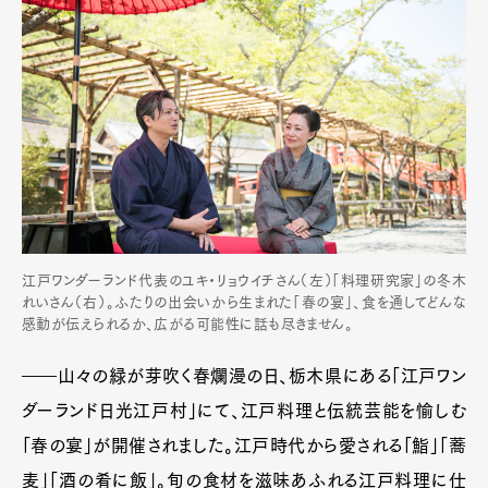
江戸ワンダーランド代表のユキ・リョウイチさん（左）「料理研究家」の冬木
れいさん（右）。ふたりの出会いから生まれた「春の宴」、食を通してどんな
感動が伝えられるか、広がる可能性に話も尽きません。
――山々の緑が芽吹く春爛漫の日、栃木県にある「江戸ワン
ダーランド日光江戸村」にて、江戸料理と伝統芸能を愉しむ
「春の宴」が開催されました。江戸時代から愛される「鮨」「蕎
麦」「酒の肴に飯」。旬の食材を滋味あふれる江戸料理に仕