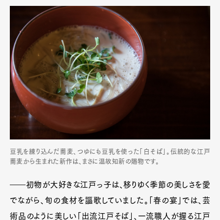
豆乳を練り込んだ蕎麦、つゆにも豆乳を使った「白そば」。伝統的な江戸
蕎麦から生まれた新作は、まさに温故知新の賜物です。
――初物が大好きな江戸っ子は、移りゆく季節の美しさを愛
でながら、旬の食材を謳歌していました。「春の宴」では、芸
術品のように美しい「出流江戸そば」、一流職人が握る江戸