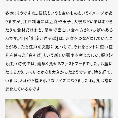
Art&Design
Watch
Fashion
冬木：
そうですね。伝統というと古いものというイメージがあ
Gourmet
Cars
りますが、江戸料理には豆腐や玉子、大根などいまはありき
Product
Culture
Lifestyle
たりの食材だけれど、簡単で面白い食べ方がいっぱいある
んです。今回「出流江戸そば」は、豆腐をつなぎにしていたこ
とがあったと江戸の文献に見つけて、それをヒントに濃い豆
Pen Membership
Magazine
乳を使った「白そば」という新しい蕎麦を考えました。握り鮨
Official Columnist
About
Contact
も江戸時代では、素早く食せるファストフードでした。お腹に
たまるよう、シャリはかなり大きかったようですが、時を経て、
いまは、ふわりと握る小さなサイズになりましたね。食は常に
Pen Meet
進化しているんです。
Pen international
Pen tw