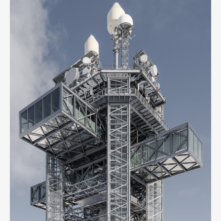
Pen Membership
Magazine
Official Columnist
About
Contact
Pen Meet
Pen international
Pen tw