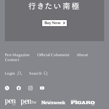
行きたい南極
Buy Now
Pen Magazine
Official Columnist
About
Contact
Login
Search