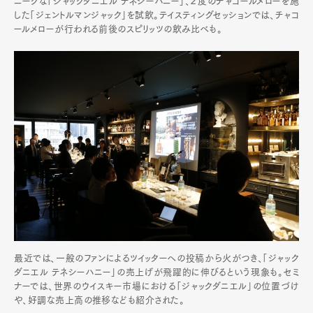
ニークな「ジャックダニエル テネシーハニー」、２度のチャコールメローを施
した「ジェントルマンジャック」を試飲。テイスティングセッションでは、チャコ
ールメローが行われる前後のスピリッツの飲み比べも。
Art&Design
Watch
Fashion
Gourmet
Cars
Product
Culture
Lifestyle
最近では、一般のファンによるツイッターへの投稿から火がつき、「ジャック
ダニエル テネシーハニー」の売上げが飛躍的に伸びるという現象も。セミ
Pen Membership
Magazine
ナーでは、世界のウイスキー市場における「ジャックダニエル」の位置づけ
Official Columnist
About
や、好調な売上高の推移なども紹介された。