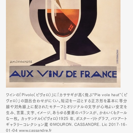
ワインの「Pivolo（ピヴォロ）」に「カササギが高く飛ぶ“Pie vole haut”（ピ
ヴォロ）」の語呂合わせがにくい。短辺を一辺とする正方形を基本に等分
線や対角線上に配されたモチーフとオリジナルの文字が心地よい安定を
生み、言葉、文字、イメージ、あらゆる要素のバランスが、かわいくもクール
な一枚。 カッサンドル《ピヴォロ》1925 年、ポスター・リトグラフ、バツアート
ギャラリーコレクション蔵 ©MOURON. CASSANDRE. Lic 2017-16-
01-04 www.cassandre.fr