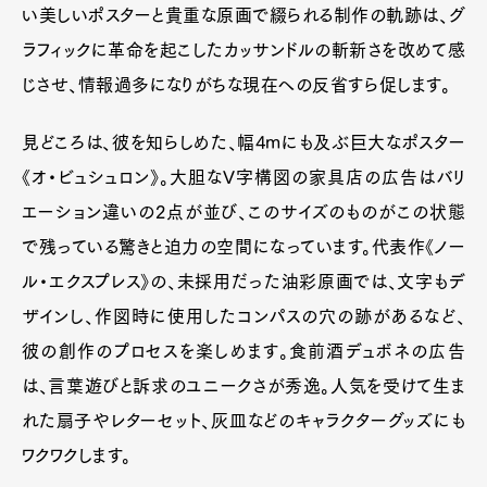
い美しいポスターと貴重な原画で綴られる制作の軌跡は、グ
ラフィックに革命を起こしたカッサンドルの斬新さを改めて感
じさせ、情報過多になりがちな現在への反省すら促します。
見どころは、彼を知らしめた、幅4mにも及ぶ巨大なポスター
《オ・ビュシュロン》。大胆なV字構図の家具店の広告はバリ
エーション違いの2点が並び、このサイズのものがこの状態
で残っている驚きと迫力の空間になっています。代表作《ノー
ル・エクスプレス》の、未採用だった油彩原画では、文字もデ
ザインし、作図時に使用したコンパスの穴の跡があるなど、
彼の創作のプロセスを楽しめます。食前酒デュボネの広告
は、言葉遊びと訴求のユニークさが秀逸。人気を受けて生ま
れた扇子やレターセット、灰皿などのキャラクターグッズにも
ワクワクします。