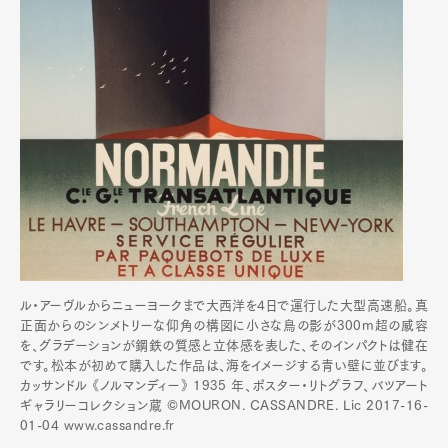
ル・アーヴルからニューヨークまで大西洋を4日で運行した大型高速船。真
正面からのシンメトリーな仰角の構図に小さな鳥の影が300m超の威容
を、グラデーションが鋼鉄の質感と立体感を表した、そのインパクトは健在
です。松本が初めて購入した作品は、海をイメージする青い壁に並びます。
カッサンドル 《ノルマンディー》 1935 年、ポスター・リトグラフ、バツアート
ギャラリーコレクション蔵 ©MOURON. CASSANDRE. Lic 2017-16-
01-04 www.cassandre.fr