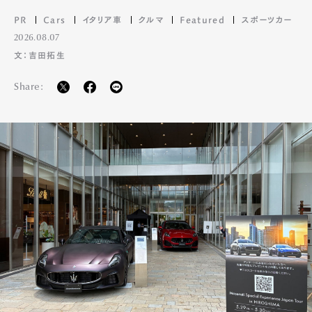
PR
Cars
イタリア車
クルマ
Featured
スポーツカー
2026.08.07
文：吉田拓生
Share: