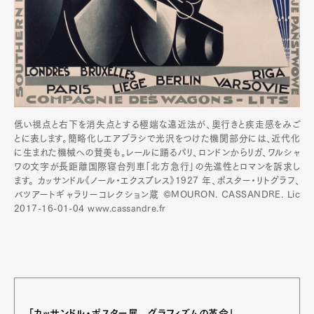
低い視点と右下を消失点とする極端な遠近法が、奥行きと疾走感をみご
とに表します。簡略化しエアブラシで光沢をつけた機関部分には、近代化
に生まれた機械への賛美も。レールに踊るパリ、ロンドンからリガ、ワルシャ
ワの文字が長距離国際寝台列車「北方急行」の先進性とロマンを訴求し
ます。 カッサンドル《ノール・エクスプレス》1927 年、ポスター・リトグラフ、
バツアートギャラリーコレクション蔵 ©MOURON. CASSANDRE. Lic
2017-16-01-04 www.cassandre.fr
「カッサンドル・ポスター展 グラフィズムの革命」