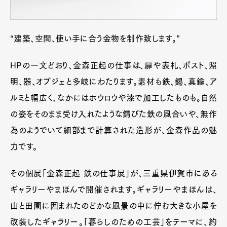
“建築、空間、使い手に合う金物を制作致します。”
HPの一文どおり、金森正起の仕事は、扉や表札、ポスト、照
明、器、オブジェと多岐にわたります。素材も鉄、錫、真鍮、ア
ルミと幅広く、なかにはホウロウや漆で加工したものも。自然
の姿をそのまま受け入れたような錆びた鉄の風合いや、無作
為のようでいて細部まで計算された造形が、金森作品の魅
力です。
その個展「金森正起 鉄の仕事展」が、三重県伊賀市にある
ギャラリーやまほんで開催されます。ギャラリーやまほんは、
山と田園に囲まれたのどかな風景の中に佇む大きな小屋を
改装したギャラリー。「暮らしのための工芸」をテーマに、約