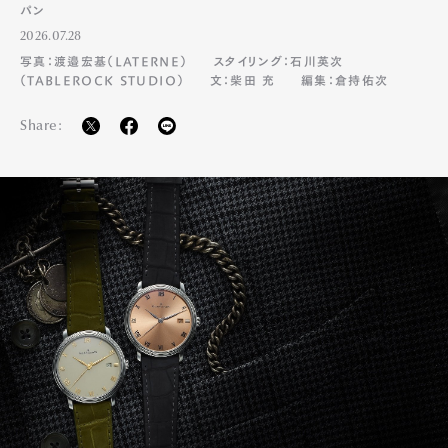
パン
2026.07.28
写真：渡邉宏基（LATERNE）
スタイリング：石川英次
（TABLEROCK STUDIO）
文：柴田 充
編集：倉持佑次
Share: