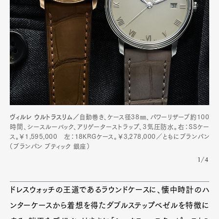
Official Columnist
About
Contact
Pen Meet
Pen international
Pen tw
ヴィルレ ウルトラスリム／
自動巻き、ケース径38㎜、パワーリザーブ約100
時間、シースルーバック、アリゲーターストラップ、3気圧防水。右：SSケー
ス。￥1,595,000 左：18KRGケース。￥3,278,000／ともにブランパン
（ブランパン ブティック 銀座）
1/4
ドレスウォッチの王道であるラウンドケースに、懐中時計のハ
ンターケースから着想を得たダブルステップベゼルを特徴に