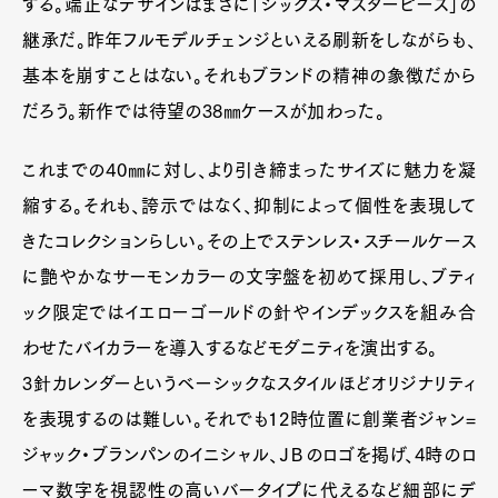
する。端正なデザインはまさに「シックス・マスターピース」の
継承だ。昨年フルモデルチェンジといえる刷新をしながらも、
基本を崩すことはない。それもブランドの精神の象徴だから
だろう。新作では待望の38㎜ケースが加わった。
これまでの40㎜に対し、より引き締まったサイズに魅力を凝
縮する。それも、誇示ではなく、抑制によって個性を表現して
きたコレクションらしい。その上でステンレス・スチールケース
に艶やかなサーモンカラーの文字盤を初めて採用し、ブティ
ック限定ではイエローゴールドの針やインデックスを組み合
わせたバイカラーを導入するなどモダニティを演出する。
3針カレンダーというベーシックなスタイルほどオリジナリティ
を表現するのは難しい。それでも12時位置に創業者ジャン=
ジャック・ブランパンのイニシャル、ＪＢのロゴを掲げ、4時のロ
ーマ数字を視認性の高いバータイプに代えるなど細部にデ