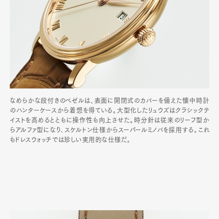
なめらかな段付きのベゼルは、表面に開閉式のカバーを備えた懐中時計
のハンターケースから着想を得ている。大型化したリュウズはクラシックテ
イストを高めるとともに操作性も向上させた。時分針は従来のリーフ型か
らアルファ型になり､スケルトン仕様からスーパールミノバを採用する｡これ
もドレスウォッチでは珍しい実用的な仕様だ｡