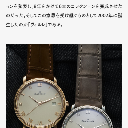
ョンを発表し、8年をかけて6本のコレクションを完成させた
のだった。そしてこの意思を受け継ぐものとして2002年に誕
生したのが「ヴィルレ」である。
Art&Design
Watch
Fashion
Gourmet
Cars
Product
Culture
Lifestyle
Pen Membership
Magazine