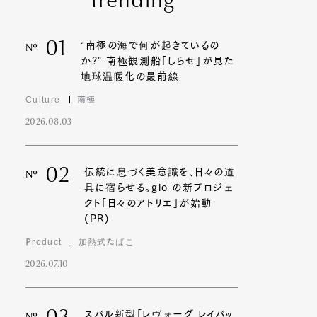
Trending
01
“南極の海で何が起きているの
Nº
か?” 南極観測船「しらせ」が見た
地球温暖化の最前線
Culture
南極
2026.08.03
02
伝統に息づく美意識を、日々の道
Nº
具に宿らせる。glo の新プロジェ
クト「日々のアトリエ」が始動
(PR)
Product
加熱式たばこ
2026.07.10
スバル新型「レヴォーグ レイバッ