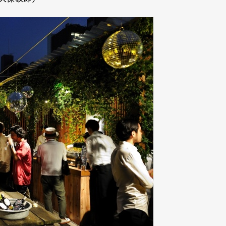
Art&Design
Watch
Fashion
ourmet
Cars
Product
Culture
Lifestyle