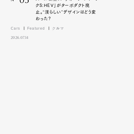
03
Nº
クS:HEV」がターボダクト廃
止。“漢らしい”デザインはどう変
わった?
Cars
Featured
クルマ
2026.07.14