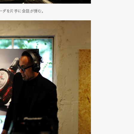
ソーダを片手に会話が弾む。
mbership
Magazine
Official Columnist
About
et
Pen international
Pen tw