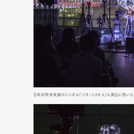
Pen Me
Pen Me
日本科学未来館のシンボル「ジオ・コスモス」も演出に用いられた。©S