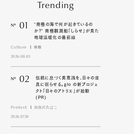
Trending
01
“南極の海で何が起きているの
Nº
か?” 南極観測船「しらせ」が見た
地球温暖化の最前線
Culture
南極
2026.08.03
02
伝統に息づく美意識を、日々の道
Nº
具に宿らせる。glo の新プロジェ
クト「日々のアトリエ」が始動
(PR)
Product
加熱式たばこ
2026.07.10