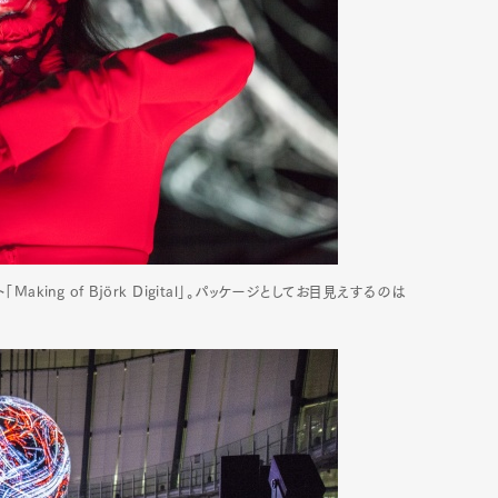
ng of Björk Digital」。パッケージとしてお目見えするのは
Art&Design
Watch
Fashion
ourmet
Cars
Product
Culture
Lifestyle