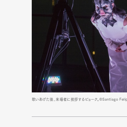
歌いあげた後、来場者に挨拶するビョーク。©Santiago Feli