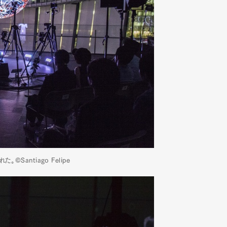
mbership
Magazine
Official Columnist
About
et
Pen international
Pen tw
antiago Felipe