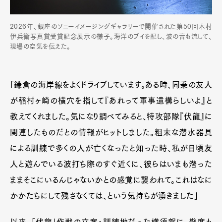
2026年、銀座のソニーイメージングギャラリーで開催された第50回木村
伊兵衛写真賞受賞記念展示の様子。海洋のブイを配し、波の音も流して、
現場の空気を伝えた。
「鎌倉の海岸線をよくドライブしています。ある時、同乗の友人
が稲村ヶ崎の横穴を指して『あれって軍事遺構らしいよ』と
教えてくれました。気になり調べてみると、特攻部隊『伏龍』に
関連したものだとの情報がヒットしました。粗末な潜水器具
による訓練で多くの人が亡くなったと知った時、私が日頃友
人と遊んでいる波打ち際のすぐ近くに、彼らはいまも潜った
ままそこにいるんじゃないかとの感覚に襲われて。これはなに
かかたちにして残さなくては、という気持ちが湧きました」