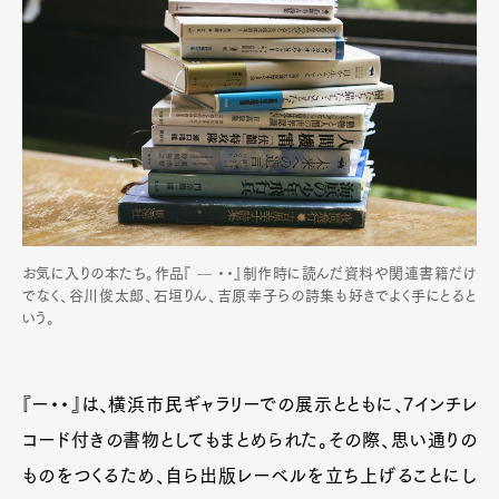
Pen Membership
Magazine
Official Columnist
About
Contact
Pen Meet
Pen international
Pen tw
お気に入りの本たち。作品『 — ・・』制作時に読んだ資料や関連書籍だけ
でなく、谷川俊太郎、石垣りん、吉原幸子らの詩集も好きでよく手にとると
いう。
『ー・・』は、横浜市民ギャラリーでの展示とともに、7インチレ
コード付きの書物としてもまとめられた。その際、思い通りの
ものをつくるため、自ら出版レーベルを立ち上げることにし