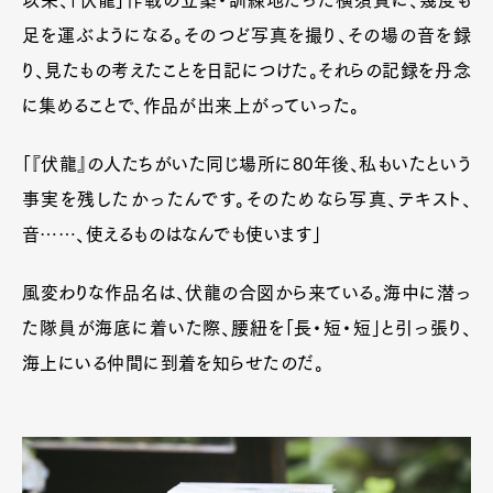
以来、「伏龍」作戦の立案・訓練地だった横須賀に、幾度も
足を運ぶようになる。そのつど写真を撮り、その場の音を録
り、見たもの考えたことを日記につけた。それらの記録を丹念
に集めることで、作品が出来上がっていった。
「『伏龍』の人たちがいた同じ場所に80年後、私もいたという
事実を残したかったんです。そのためなら写真、テキスト、
音……、使えるものはなんでも使います」
風変わりな作品名は、伏龍の合図から来ている。海中に潜っ
た隊員が海底に着いた際、腰紐を「長・短・短」と引っ張り、
Art&Design
Watch
Fashion
海上にいる仲間に到着を知らせたのだ。
Gourmet
Cars
Product
Culture
Lifestyle