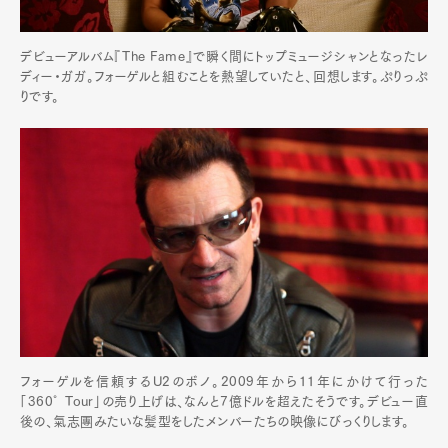
デビューアルバム『The Fame』で瞬く間にトップミュージシャンとなったレ
ディー・ガガ。フォーゲルと組むことを熱望していたと、回想します。ぷりっぷ
りです。
フォーゲルを信頼するU2のボノ。2009年から11年にかけて行った
「360° Tour」の売り上げは、なんと7億ドルを超えたそうです。デビュー直
後の、氣志團みたいな髪型をしたメンバーたちの映像にびっくりします。