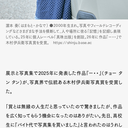
濵本 奏（はまもと・かなで） ●2000年生まれ。写真やフィールドレコーディ
ングなどさまざまな手法を横断して、人や場所に宿る「記憶」を記録し表現
している。25年に個人レーベル「真珠出版」を創設。26年に作品『ー・・』で
木村伊兵衛写真賞を受賞。 https://shinju.base.ec
展示と写真集で2025年に発表した作品『ー・・』（チョー タ
ン タン）が、写真界で伝統ある木村伊兵衛写真賞を受賞し
た。
「賞とは無縁の人生だと思っていたので驚きましたが、作品
を広く知ってもらう機会になったのはありがたい。先日、高校
生に『バイト代で写真集を買いました』と言われたのはうれし