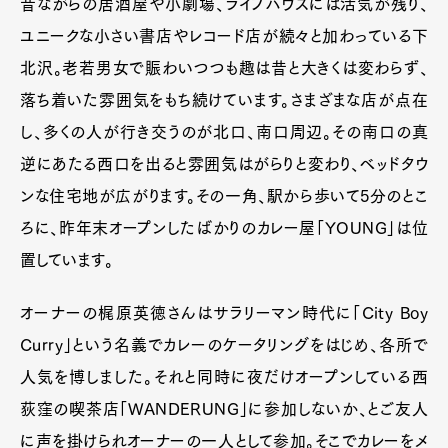
昔ながらの居酒屋や小劇場、ライブハウスには活気が残り、
ユニークな小さい書店やレコード店が続々と加わっている下
北沢。老若男女で賑わいつつも趣は昔と大きくは変わらず、
落ち着いた雰囲気をもち続けています。さまざまな店が点在
し、多くの人が行き交うのが北口、南口周辺。その南口の真
逆にあたる西口を出ると雰囲気はがらりと変わり、ベッドタウ
ンな住宅地が広がります。その一角、駅から歩いて5分のとこ
ろに、昨年末オープンしたばかりのカレー屋「YOUNG」は位
置しています。
オーナーの梶原英徳さんはサラリーマン時代に「City Boy
Curry」という名義でカレーのケータリングをはじめ、各所で
人気を博しました。それと同時に夜だけオープンしている西
荻窪の喫茶店「WANDERUNG」に参加しないか、とご友人
に声を掛けられオーナーの一人として参加。そこでカレーをメ