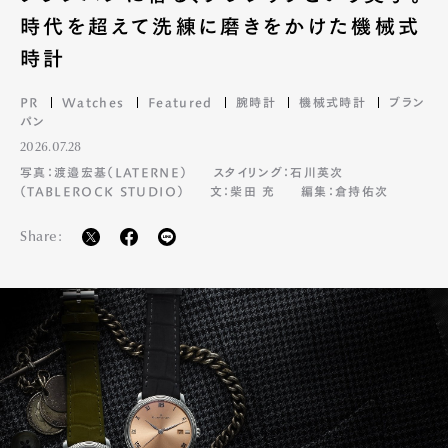
時代を超えて洗練に磨きをかけた機械式
時計
PR
Watches
Featured
腕時計
機械式時計
ブラン
パン
2026.07.28
写真：渡邉宏基（LATERNE）
スタイリング：石川英次
（TABLEROCK STUDIO）
文：柴田 充
編集：倉持佑次
Share: