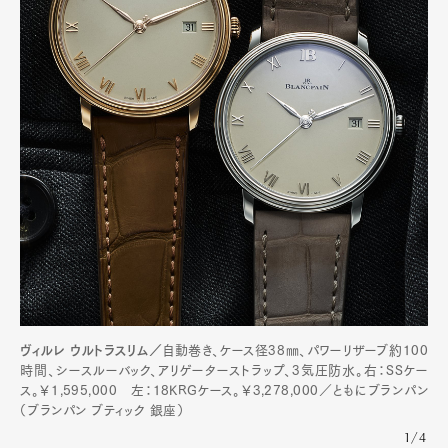
ヴィルレ ウルトラスリム／
自動巻き、ケース径38㎜、パワーリザーブ約100
時間、シースルーバック、アリゲーターストラップ、3気圧防水。右：SSケー
ス。￥1,595,000 左：18KRGケース。￥3,278,000／ともにブランパン
（ブランパン ブティック 銀座）
1/4