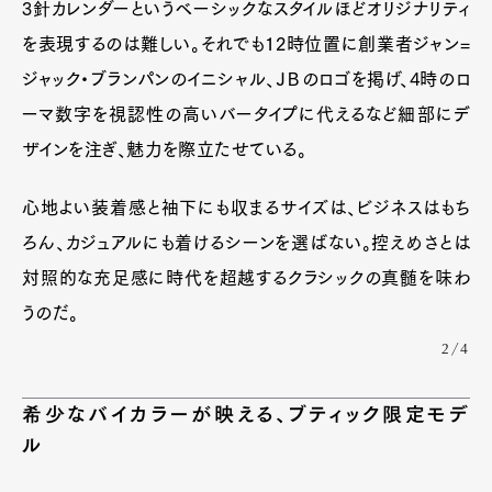
Pen international
Pen tw
3針カレンダーというベーシックなスタイルほどオリジナリティ
を表現するのは難しい。それでも12時位置に創業者ジャン=
ジャック・ブランパンのイニシャル、ＪＢのロゴを掲げ、4時のロ
ーマ数字を視認性の高いバータイプに代えるなど細部にデ
ザインを注ぎ、魅力を際立たせている。
心地よい装着感と袖下にも収まるサイズは、ビジネスはもち
ろん、カジュアルにも着けるシーンを選ばない。控えめさとは
対照的な充足感に時代を超越するクラシックの真髄を味わ
うのだ。
2/4
希少なバイカラーが映える、ブティック限定モデ
ル