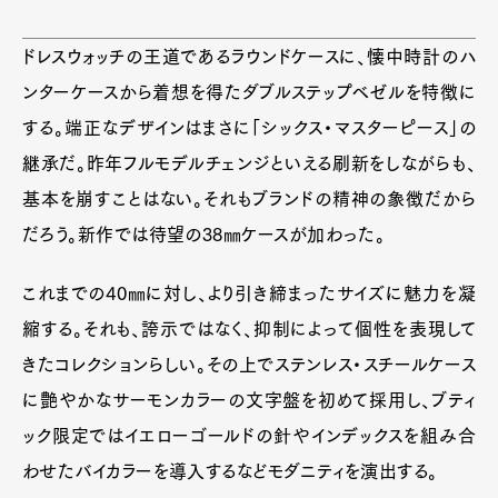
ドレスウォッチの王道であるラウンドケースに、懐中時計のハ
ンターケースから着想を得たダブルステップベゼルを特徴に
Art&Design
Watch
Fashion
する。端正なデザインはまさに「シックス・マスターピース」の
Gourmet
Cars
継承だ。昨年フルモデルチェンジといえる刷新をしながらも、
Product
Culture
Lifestyle
基本を崩すことはない。それもブランドの精神の象徴だから
だろう。新作では待望の38㎜ケースが加わった。
これまでの40㎜に対し、より引き締まったサイズに魅力を凝
Pen Membership
Magazine
Official Columnist
About
縮する。それも、誇示ではなく、抑制によって個性を表現して
Contact
きたコレクションらしい。その上でステンレス・スチールケース
に艶やかなサーモンカラーの文字盤を初めて採用し、ブティ
ック限定ではイエローゴールドの針やインデックスを組み合
Pen Meet
わせたバイカラーを導入するなどモダニティを演出する。